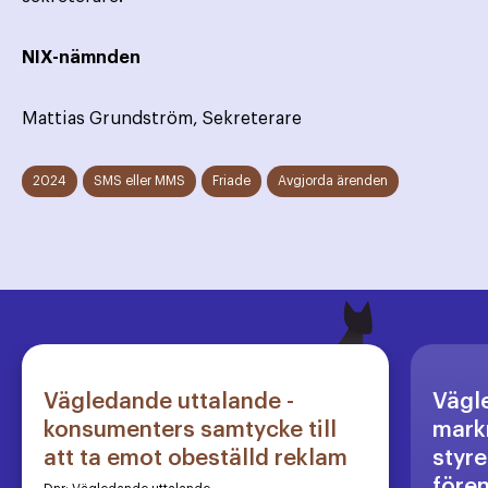
NIX-nämnden
Mattias Grundström, Sekreterare
2024
SMS eller MMS
Friade
Avgjorda ärenden
Vägledande uttalande -
Vägl
konsumenters samtycke till
markn
att ta emot obeställd reklam
styre
före