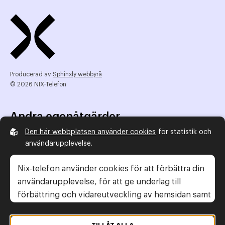
Producerad av
Sphinxly webbyrå
© 2026 NIX-Telefon
Andra egenåtgärder
Den här webbplatsen använder cookies
för statistik och
NIX Telefon
användarupplevelse.
NIX addresserat
Reklamombudsmannen
Nix-telefon använder cookies för att förbättra din
Konsumentverket
användarupplevelse, för att ge underlag till
förbättring och vidareutveckling av hemsidan samt
för att kunna rikta mer relevanta erbjudanden till
Legal information
dig.