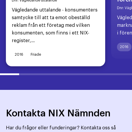
Dnr:
Vägledande uttalande
Dnr:
Väg
Vägledande uttalande - konsumenters
samtycke till att ta emot obeställd
Vägled
reklam från ett företag med vilken
markna
konsumenten, som finns i ett NIX-
i före
register,...
2016
2016
Friade
Kontakta NIX Nämnden
Har du frågor eller funderingar? Kontakta oss så