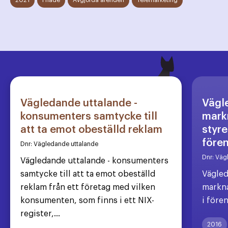
2021
Friade
Avgjorda ärenden
Telemarketing
Vägledande uttalande -
Vägl
konsumenters samtycke till
markn
att ta emot obeställd reklam
styre
före
Dnr:
Vägledande uttalande
Dnr:
Väg
Vägledande uttalande - konsumenters
samtycke till att ta emot obeställd
Vägled
reklam från ett företag med vilken
markna
konsumenten, som finns i ett NIX-
i före
register,...
2016