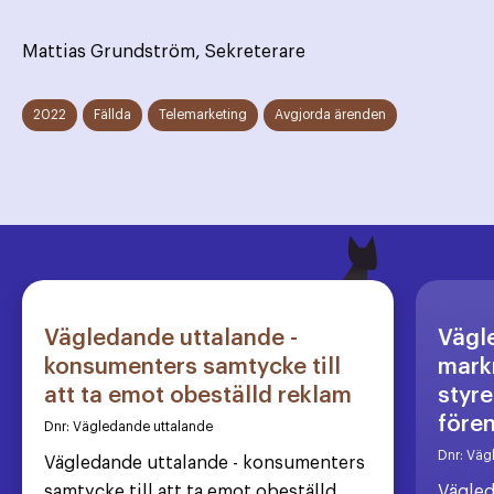
Mattias Grundström, Sekreterare
2022
Fällda
Telemarketing
Avgjorda ärenden
Vägledande uttalande -
Vägl
konsumenters samtycke till
markn
att ta emot obeställd reklam
styre
före
Dnr:
Vägledande uttalande
Dnr:
Väg
Vägledande uttalande - konsumenters
samtycke till att ta emot obeställd
Vägled