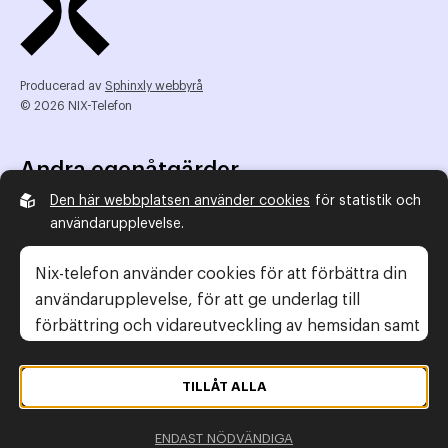
Producerad av
Sphinxly webbyrå
© 2026 NIX-Telefon
Andra egenåtgärder
Den här webbplatsen använder cookies
för statistik och
NIX Telefon
användarupplevelse.
NIX addresserat
Reklamombudsmannen
Nix-telefon använder cookies för att förbättra din
Konsumentverket
användarupplevelse, för att ge underlag till
förbättring och vidareutveckling av hemsidan samt
för att kunna rikta mer relevanta erbjudanden till
Legal information
dig.
TILLÅT ALLA
Gör anmälan
Läs gärna vår
personuppgiftspolicy
. Om du
Personuppgiftspolicy
ENDAST NÖDVÄNDIGA