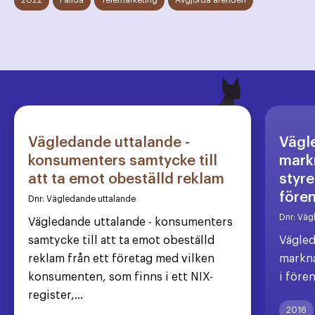
2022
Fällda
Telemarketing
Avgjorda ärenden
Vägledande uttalande -
Vägl
konsumenters samtycke till
markn
att ta emot obeställd reklam
styre
före
Dnr:
Vägledande uttalande
Dnr:
Väg
Vägledande uttalande - konsumenters
samtycke till att ta emot obeställd
Vägled
reklam från ett företag med vilken
markna
konsumenten, som finns i ett NIX-
i före
register,...
2016