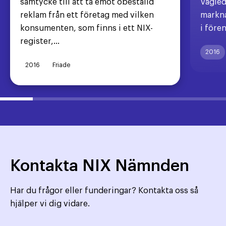
samtycke till att ta emot obeställd
Vägled
reklam från ett företag med vilken
markna
konsumenten, som finns i ett NIX-
i före
register,...
2016
2016
Friade
Kontakta NIX Nämnden
Har du frågor eller funderingar? Kontakta oss så
hjälper vi dig vidare.