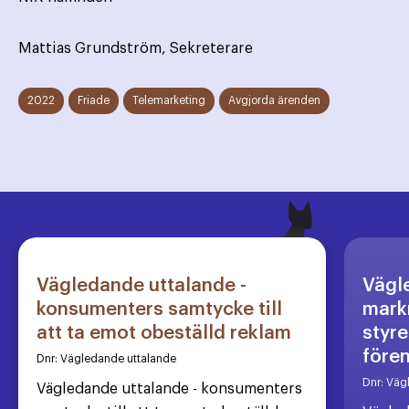
Mattias Grundström, Sekreterare
2022
Friade
Telemarketing
Avgjorda ärenden
Vägledande uttalande -
Vägl
konsumenters samtycke till
markn
att ta emot obeställd reklam
styre
före
Dnr:
Vägledande uttalande
Dnr:
Väg
Vägledande uttalande - konsumenters