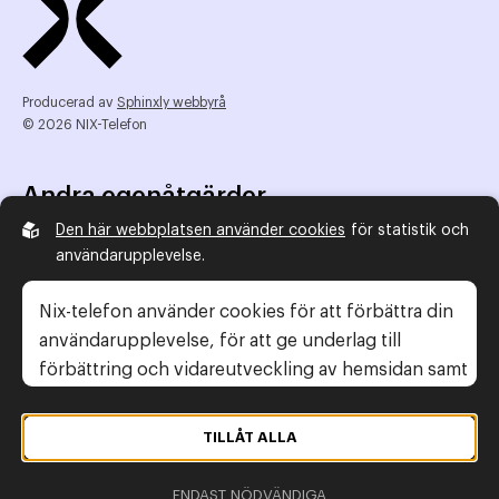
Producerad av
Sphinxly webbyrå
© 2026 NIX-Telefon
Andra egenåtgärder
Den här webbplatsen använder cookies
för statistik och
NIX Telefon
användarupplevelse.
NIX addresserat
Reklamombudsmannen
Nix-telefon använder cookies för att förbättra din
Konsumentverket
användarupplevelse, för att ge underlag till
förbättring och vidareutveckling av hemsidan samt
för att kunna rikta mer relevanta erbjudanden till
Legal information
dig.
TILLÅT ALLA
Gör anmälan
Läs gärna vår
personuppgiftspolicy
. Om du
Personuppgiftspolicy
ENDAST NÖDVÄNDIGA