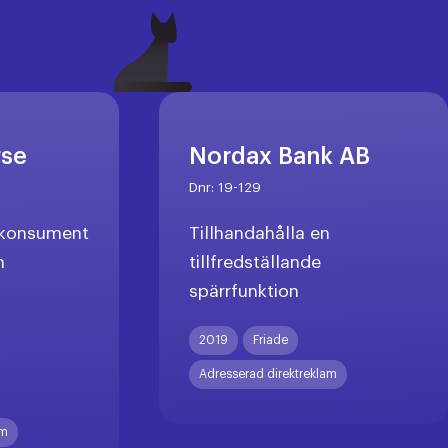
rse
Nordax Bank AB
Dnr:
19-129
l konsument
Tillhandahålla en
n
tillfredställande
spärrfunktion
X
2019
Friade
Adresserad direktreklam
am