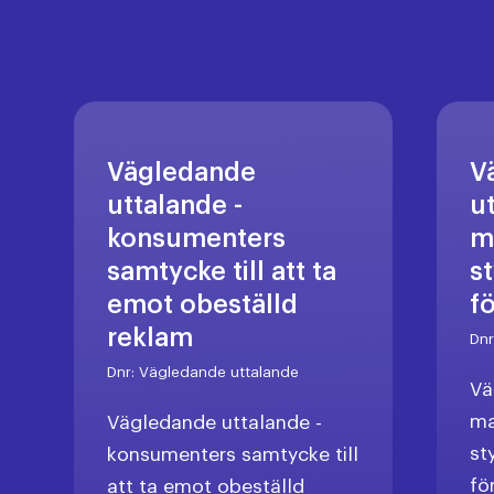
Vägledande
V
uttalande -
u
konsumenters
m
samtycke till att ta
s
emot obeställd
f
reklam
Dn
Dnr:
Vägledande uttalande
Vä
ma
Vägledande uttalande -
st
konsumenters samtycke till
fö
att ta emot obeställd