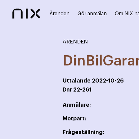
Ärenden
Gör anmälan
Om NIX-n
ÄRENDEN
DinBilGara
Uttalande
2022-10-26
Dnr
22-261
Anmälare:
Motpart:
Frågeställning: