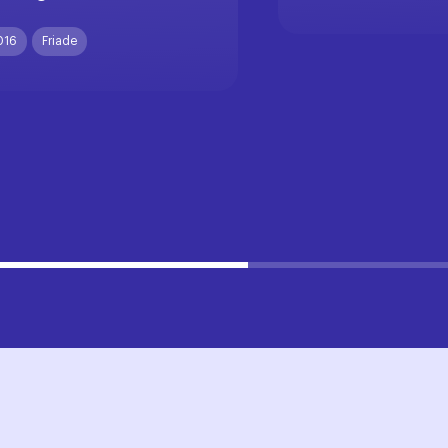
016
Friade