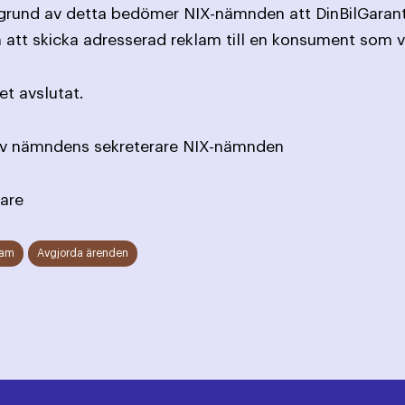
kgrund av detta bedömer NIX-nämnden att DinBilGaranti
tt skicka adresserad reklam till en konsument som var
t avslutat.
 av nämndens sekreterare NIX-nämnden
are
lam
Avgjorda ärenden