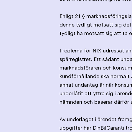
Enligt 21 § marknadsföringslag
denne tydligt motsatt sig det
tydligt ha motsatt sig att ta
I reglerna för NIX adressat a
spärregistret. Ett sådant und
marknads­föraren och konsume
kund­förhållande ska normalt a
annat undantag är när konsume
underlåtit att yttra sig i är
nämnden och baserar därför 
Av underlaget i ärendet framg
uppgifter har DinBilGaranti t