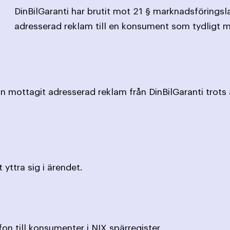
DinBilGaranti har brutit mot 21 § marknadsförings
adresserad reklam till en konsument som tydligt m
 mottagit adresserad reklam från DinBilGaranti trots 
 yttra sig i ärendet.
fon till konsumenter i NIX spärregister