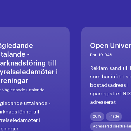
ägledande
Open Unive
ttalande -
Dnr:
19-048
arknadsföring till
Reklam sänd til
tyrelseledamöter i
som har infört si
öreningar
bostadsadress i
r:
Vägledande uttalande
spärregistret NI
adresserat
gledande uttalande -
rknadsföring till
2019
Friade
yrelseledamöter i
Adresserad direktrekl
reningar