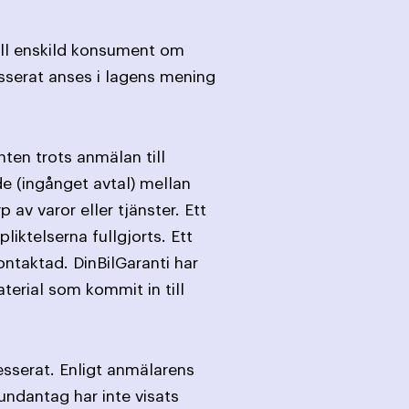
till enskild konsument om
esserat anses i lagens mening
ten trots anmälan till
de (ingånget avtal) mellan
v varor eller tjänster. Ett
liktelserna fullgjorts. Ett
ontaktad. DinBilGaranti har
terial som kommit in till
esserat. Enligt anmälarens
undantag har inte visats