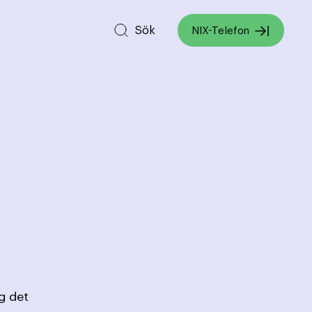
Sök
NIX-Telefon
g det