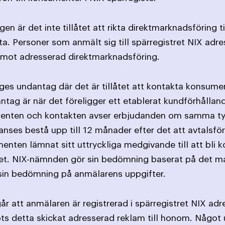
en är det inte tillåtet att rikta direktmarknadsföring 
ta. Personer som anmält sig till spärregistret NIX adr
 emot adresserad direktmarknadsföring.
nges undantag där det är tillåtet att kontakta konsumen
antag är när det föreligger ett etablerat kundförhållan
nten och kontakten avser erbjudanden om samma typ a
nses bestå upp till 12 månader efter det att avtalsförp
nten lämnat sitt uttryckliga medgivande till att bli k
endet. NIX-nämnden gör sin bedömning baserat på det ma
sin bedömning på anmälarens uppgifter.
år att anmälaren är registrerad i spärregistret NIX adr
rots detta skickat adresserad reklam till honom. Något 