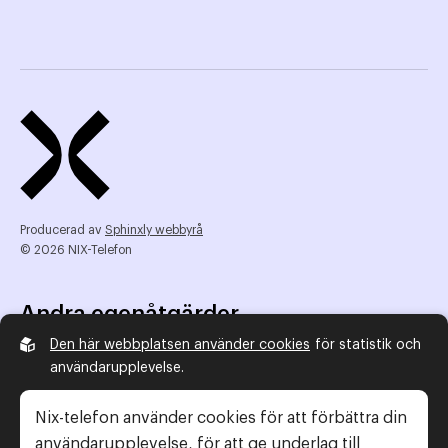
Producerad av
Sphinxly webbyrå
© 2026 NIX-Telefon
Andra egenåtgärder
Den här webbplatsen använder cookies
för statistik och
NIX Telefon
användarupplevelse.
NIX addresserat
Reklamombudsmannen
Nix-telefon använder cookies för att förbättra din
Konsumentverket
användarupplevelse, för att ge underlag till