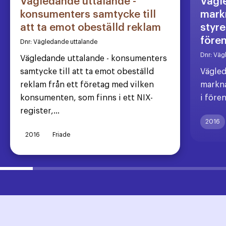
Vägledande uttalande -
Vägl
konsumenters samtycke till
markn
att ta emot obeställd reklam
styre
före
Dnr:
Vägledande uttalande
Dnr:
Väg
Vägledande uttalande - konsumenters
samtycke till att ta emot obeställd
Vägled
reklam från ett företag med vilken
markna
konsumenten, som finns i ett NIX-
i före
register,...
2016
2016
Friade