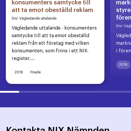
konsumenters samtycke till
markn
att ta emot obeställd reklam
styre
före
Dnr:
Vägledande uttalande
Dnr:
Väg
Vägledande uttalande - konsumenters
samtycke till att ta emot obeställd
Vägled
reklam från ett företag med vilken
markna
konsumenten, som finns i ett NIX-
i före
register,...
2016
2016
Friade
Kontakta NIX Nämnden