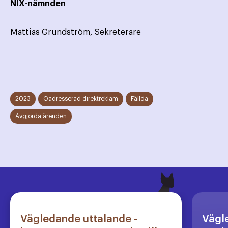
NIX-nämnden
Mattias Grundström, Sekreterare
2023
Oadresserad direktreklam
Fällda
Avgjorda ärenden
Vägledande uttalande -
Vägl