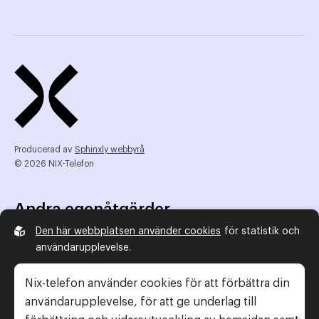
Producerad av
Sphinxly webbyrå
© 2026 NIX-Telefon
Andra egenåtgärder
Den här webbplatsen använder cookies
för statistik och
NIX Telefon
användarupplevelse.
NIX addresserat
Reklamombudsmannen
Nix-telefon använder cookies för att förbättra din
Konsumentverket
användarupplevelse, för att ge underlag till