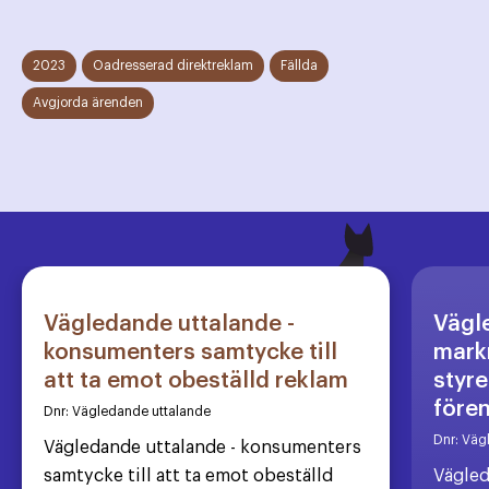
2023
Oadresserad direktreklam
Fällda
Avgjorda ärenden
Vägledande uttalande -
Vägl
konsumenters samtycke till
markn
att ta emot obeställd reklam
styre
före
Dnr:
Vägledande uttalande
Dnr:
Väg
Vägledande uttalande - konsumenters
samtycke till att ta emot obeställd
Vägled