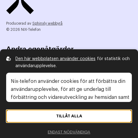
Producerad av
Sphinxly webbyrå
© 2026 NIX-Telefon
Andra egenåtgärder
Den här webbplatsen använder cookies
för statistik och
NIX Telefon
användarupplevelse.
NIX addresserat
Reklamombudsmannen
Nix-telefon använder cookies för att förbättra din
Konsumentverket
användarupplevelse, för att ge underlag till
förbättring och vidareutveckling av hemsidan samt
för att kunna rikta mer relevanta erbjudanden till
Legal information
dig.
TILLÅT ALLA
Gör anmälan
Läs gärna vår
personuppgiftspolicy
. Om du
Personuppgiftspolicy
ENDAST NÖDVÄNDIGA