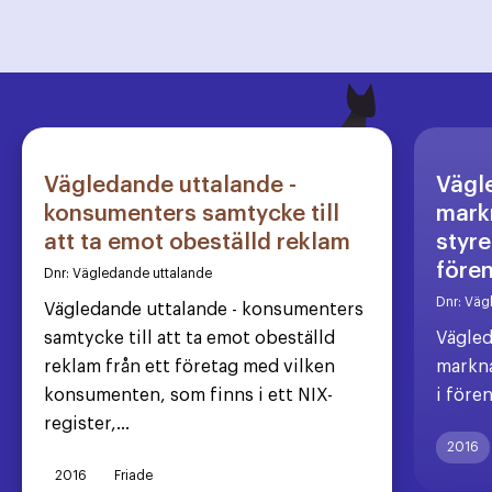
Vägledande uttalande -
Vägl
konsumenters samtycke till
markn
att ta emot obeställd reklam
styre
före
Dnr:
Vägledande uttalande
Dnr:
Väg
Vägledande uttalande - konsumenters
samtycke till att ta emot obeställd
Vägled
reklam från ett företag med vilken
markna
konsumenten, som finns i ett NIX-
i före
register,...
2016
2016
Friade