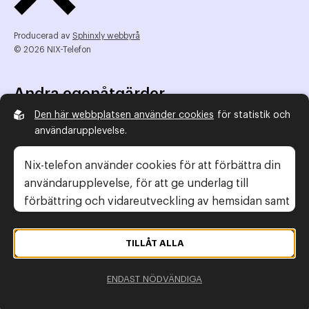
Producerad av
Sphinxly webbyrå
© 2026 NIX-Telefon
Andra egenåtgärder
Den här webbplatsen använder cookies
för statistik och
NIX Telefon
användarupplevelse.
NIX addresserat
Reklamombudsmannen
Nix-telefon använder cookies för att förbättra din
Konsumentverket
användarupplevelse, för att ge underlag till
förbättring och vidareutveckling av hemsidan samt
för att kunna rikta mer relevanta erbjudanden till
Legal information
dig.
TILLÅT ALLA
Gör anmälan
Läs gärna vår
personuppgiftspolicy
. Om du
Personuppgiftspolicy
ENDAST NÖDVÄNDIGA
samtycker till vår användning, välj
Tillåt alla
. Om du