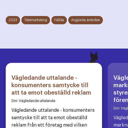
2023
Telemarketing
Fällda
Avgjorda ärenden
Vägledande uttalande -
Vägl
konsumenters samtycke till
markn
att ta emot obeställd reklam
styre
före
Dnr:
Vägledande uttalande
Dnr:
Väg
Vägledande uttalande - konsumenters
samtycke till att ta emot obeställd
Vägled
reklam från ett företag med vilken
markna