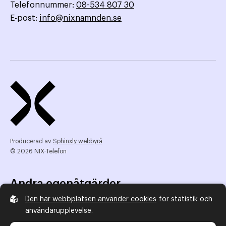
Telefonnummer:
08-534 807 30
E-post:
info@nixnamnden.se
Producerad av
Sphinxly webbyrå
© 2026 NIX-Telefon
Andra egenåtgärder
Den här webbplatsen använder cookies
för statistik och
NIX Telefon
användarupplevelse.
NIX addresserat