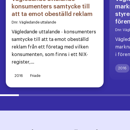
konsumenters samtycke till
markn
att ta emot obeställd reklam
styre
före
Dnr:
Vägledande uttalande
Dnr:
Väg
Vägledande uttalande - konsumenters
samtycke till att ta emot obeställd
Vägled
reklam från ett företag med vilken
markna
konsumenten, som finns i ett NIX-
i före
register,...
2016
2016
Friade