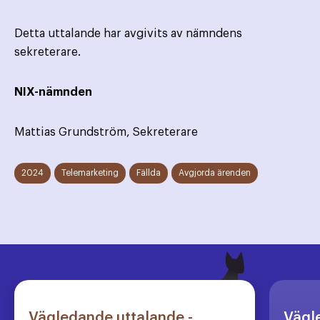
Detta uttalande har avgivits av nämndens
sekreterare.
NIX-nämnden
Mattias Grundström, Sekreterare
2024
Telemarketing
Fällda
Avgjorda ärenden
Vägledande uttalande -
Vägl