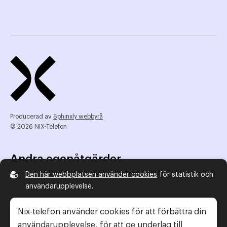
Producerad av
Sphinxly webbyrå
© 2026 NIX-Telefon
Andra egenåtgärder
Den här webbplatsen använder cookies
för statistik och
NIX Telefon
användarupplevelse.
NIX addresserat
Reklamombudsmannen
Nix-telefon använder cookies för att förbättra din
Konsumentverket
användarupplevelse, för att ge underlag till