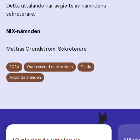
Detta uttalande har avgivits av nämndens
sekreterare.
NIX-nämnden
Mattias Grundström, Sekreterare
2024
Oadresserad direktreklam
Fällda
Avgjorda ärenden