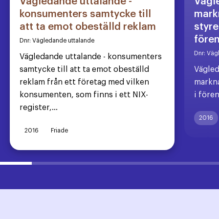
Vägledande uttalande -
Vägl
konsumenters samtycke till
markn
att ta emot obeställd reklam
styre
före
Dnr:
Vägledande uttalande
Dnr:
Väg
Vägledande uttalande - konsumenters
samtycke till att ta emot obeställd
Vägled
reklam från ett företag med vilken
markna
konsumenten, som finns i ett NIX-
i före
register,...
2016
2016
Friade