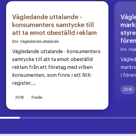
Vägledande uttalande -
Vägl
konsumenters samtycke till
markn
att ta emot obeställd reklam
styre
före
Dnr:
Vägledande uttalande
Dnr:
Väg
Vägledande uttalande - konsumenters
samtycke till att ta emot obeställd
Vägled
reklam från ett företag med vilken
markna
konsumenten, som finns i ett NIX-
i före
register,...
2016
2016
Friade