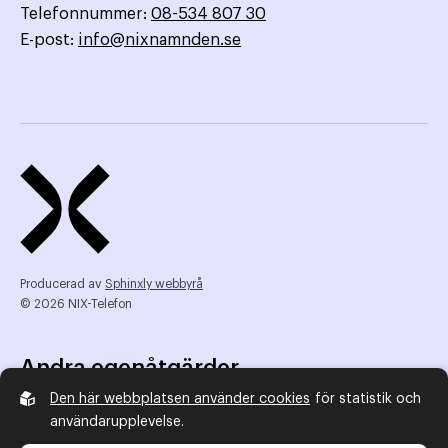
Telefonnummer:
08-534 807 30
E-post:
info@nixnamnden.se
Producerad av
Sphinxly webbyrå
© 2026 NIX-Telefon
Andra egenåtgärder
Den här webbplatsen använder cookies
för statistik och
NIX Telefon
användarupplevelse.
NIX addresserat