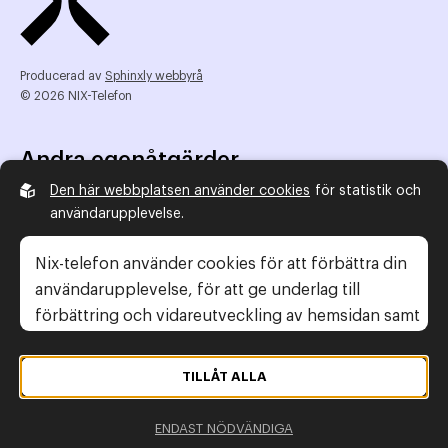
Producerad av
Sphinxly webbyrå
© 2026 NIX-Telefon
Andra egenåtgärder
Den här webbplatsen använder cookies
för statistik och
NIX Telefon
användarupplevelse.
NIX addresserat
Reklamombudsmannen
Nix-telefon använder cookies för att förbättra din
Konsumentverket
användarupplevelse, för att ge underlag till
förbättring och vidareutveckling av hemsidan samt
för att kunna rikta mer relevanta erbjudanden till
Legal information
dig.
TILLÅT ALLA
Gör anmälan
Läs gärna vår
personuppgiftspolicy
. Om du
Personuppgiftspolicy
ENDAST NÖDVÄNDIGA