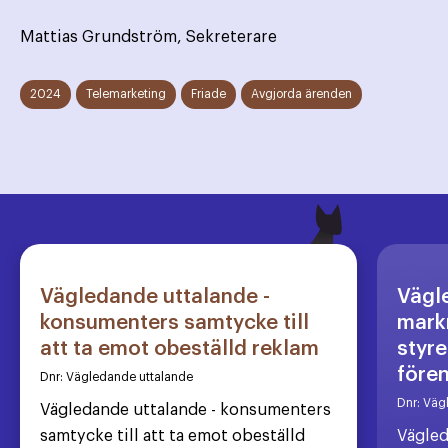
Mattias Grundström, Sekreterare
2024
Telemarketing
Friade
Avgjorda ärenden
Vägledande uttalande -
Vägl
konsumenters samtycke till
markn
att ta emot obeställd reklam
styre
före
Dnr:
Vägledande uttalande
Dnr:
Väg
Vägledande uttalande - konsumenters
samtycke till att ta emot obeställd
Vägled