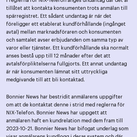
I reglerna för NIX-Telefon anges undantag där det är
tillåtet att kontakta konsumenten trots anmälan till
spärregistret. Ett sådant undantag är när det
föreligger ett etablerat kundförhållande (ingånget
avtal) mellan marknadsföraren och konsumenten
och samtalet avser erbjudanden om samma typ av
varor eller tjänster. Ett kundförhållande ska normalt
anses bestå upp till 12 månader efter det att
avtalsförpliktelserna fullgjorts. Ett annat undantag
är när konsumenten lämnat sitt uttryckliga
medgivande till att bli kontaktad.
Bonnier News har bestridit anmälarens uppgifter
om att de kontaktat denne i strid med reglerna för
NIX-Telefon. Bonnier News har uppgett att
anmälaren haft en kundrelation med dem fram till
2023-10-21. Bonnier News har bifogat underlag som
visar anmälarens kundlogg i deras system och där