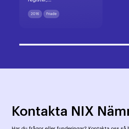
2016
Friade
Kontakta NIX Nä
Har du frågor eller funderingar? Kontakta oss så h