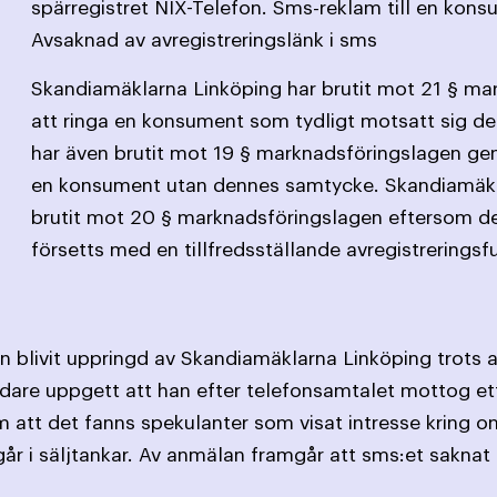
spärregistret NIX-Telefon. Sms-reklam till en ko
Avsaknad av avregistreringslänk i sms
Skandiamäklarna Linköping har brutit mot 21 § m
att ringa en konsument som tydligt motsatt sig d
har även brutit mot 19 § marknadsföringslagen gen
en konsument utan dennes samtycke. Skandiamäkl
brutit mot 20 § marknadsföringslagen eftersom de
försetts med en tillfredsställande avregistreringsf
 blivit uppringd av Skandiamäklarna Linköping trots att
idare uppgett att han efter telefonsamtalet mottog e
 att det fanns spekulanter som visat intresse kring o
 i säljtankar. Av anmälan framgår att sms:et saknat 