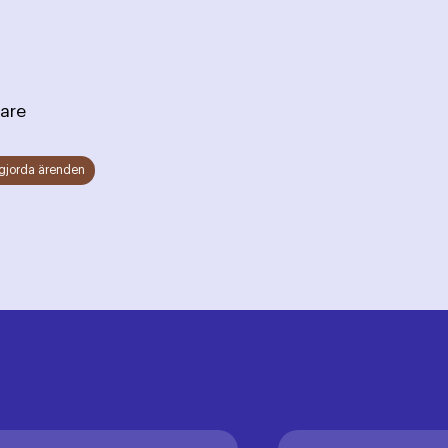
dström, Sekreterare
gjorda ärenden