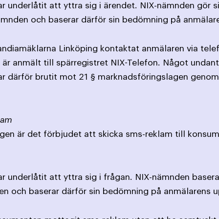
 underlåtit att yttra sig i ärendet. NIX-nämnden gör
nämnden och baserar därför sin bedömning på anmälare
andiamäklarna Linköping kontaktat anmälaren via tele
r anmält till spärregistret NIX-Telefon. Något undantag
ar därför brutit mot 21 § marknadsföringslagen geno
lam
gen är det förbjudet att skicka sms-reklam till konsum
 underlåtit att yttra sig i frågan. NIX-nämnden baser
en och baserar därför sin bedömning på anmälarens up