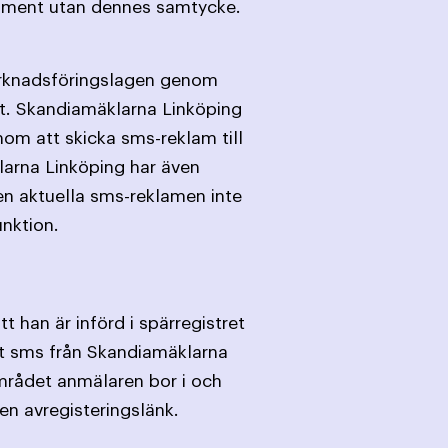
nsument utan dennes samtycke.
arknadsföringslagen genom
et. Skandiamäklarna Linköping
om att skicka sms-reklam till
arna Linköping har även
n aktuella sms-reklamen inte
unktion.
 han är införd i spärregistret
tt sms från Skandiamäklarna
mrådet anmälaren bor i och
en avregisteringslänk.