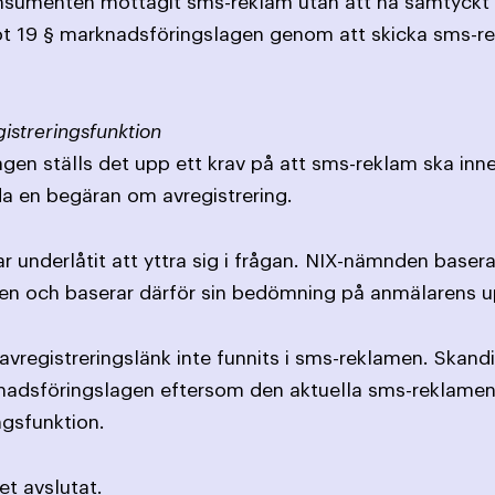
nsumenten mottagit sms-reklam utan att ha samtyckt t
mot 19 § marknadsföringslagen genom att skicka sms-re
gistreringsfunktion
en ställs det upp ett krav på att sms-reklam ska innehå
a en begäran om avregistrering.
 underlåtit att yttra sig i frågan. NIX-nämnden baser
en och baserar därför sin bedömning på anmälarens up
avregistreringslänk inte funnits i sms-reklamen. Skan
nadsföringslagen eftersom den aktuella sms-reklamen
ngsfunktion.
t avslutat.