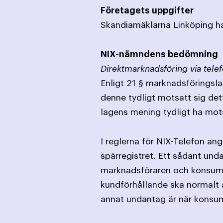
Företagets uppgifter
Skandiamäklarna Linköping har 
NIX-nämndens bedömning
Direktmarknadsföring via telef
Enligt 21 § marknadsföringslag
denne tydligt motsatt sig det
lagens mening tydligt ha mot
I reglerna för NIX-Telefon an
spärregistret. Ett sådant und
marknads­föraren och konsume
kund­förhållande ska normalt a
annat undantag är när konsume