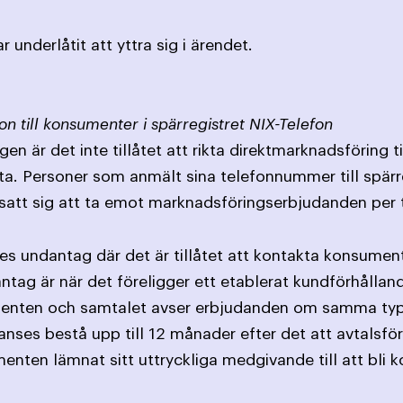
underlåtit att yttra sig i ärendet.
on till konsumenter i spärregistret NIX-Telefon
en är det inte tillåtet att rikta direktmarknadsföring 
ta. Personer som anmält sina telefonnummer till spärr
satt sig att ta emot marknads­föringserbjudanden per 
ges undantag där det är tillåtet att kontakta konsument
antag är när det föreligger ett etablerat kundförhållan
nten och samtalet avser erbjudanden om samma typ av
nses bestå upp till 12 månader efter det att avtalsförp
nten lämnat sitt uttryckliga medgivande till att bli k