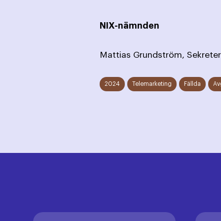
NIX-nämnden
Mattias Grun
2024
Telemarketing
Fällda
Av