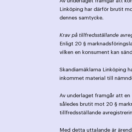
Av underlaget framgår att ko
Linköping har därför brutit 
dennes samtycke.
Krav på tillfredsställande avre
Enligt 20 § marknadsföringslag
vilken en konsument kan sänd
Skandiamäklarna Linköping har
inkommet material till nämnd
Av underlaget framgår att en 
således brutit mot 20 § mark
tillfredsställande avregistreri
Med detta uttalande är ärende