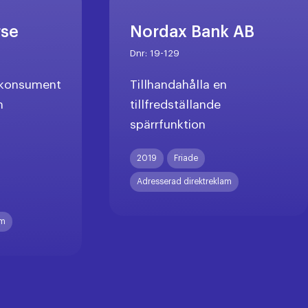
rse
Nordax Bank AB
Dnr:
19-129
l konsument
Tillhandahålla en
n
tillfredställande
spärrfunktion
X
2019
Friade
Adresserad direktreklam
am