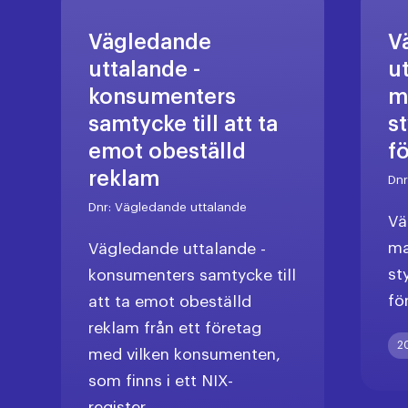
Vägledande
V
uttalande -
u
konsumenters
m
samtycke till att ta
s
emot obeställd
f
reklam
Dn
Dnr:
Vägledande uttalande
Vä
ma
Vägledande uttalande -
st
konsumenters samtycke till
fö
att ta emot obeställd
reklam från ett företag
2
med vilken konsumenten,
som finns i ett NIX-
register,...