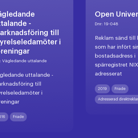
ägledande
Open Unive
ttalande -
Dnr:
19-048
arknadsföring till
Reklam sänd til
tyrelseledamöter i
som har infört si
öreningar
bostadsadress i
r:
Vägledande uttalande
spärregistret NI
adresserat
gledande uttalande -
rknadsföring till
2019
Friade
yrelseledamöter i
Adresserad direktrekl
reningar
016
Friade