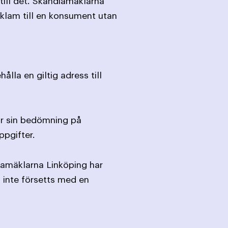
ill det. Skandiamäklarna
klam till en konsument utan
lla en giltig adress till
ar sin bedömning på
pgifter.
diamäklarna Linköping har
 inte försetts med en