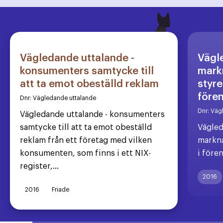
Vägledande uttalande -
Vägl
konsumenters samtycke till
markn
att ta emot obeställd reklam
styre
före
Dnr:
Vägledande uttalande
Dnr:
Väg
Vägledande uttalande - konsumenters
samtycke till att ta emot obeställd
Vägled
reklam från ett företag med vilken
markna
konsumenten, som finns i ett NIX-
i före
register,...
2016
2016
Friade