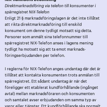
Direktmarknadsföring via telefon till konsumenter i
spärregistret NIX-Telefon
Enligt 21 § marknadsföringslagen är det inte tillåtet
att rikta direktmarknadsföring till enskild
konsument om denne tydligt motsatt sig detta.
Personer som anmält sina telefonnummer till
spärregistret NIX-Telefon anses i lagens mening
tydligt ha motsatt sig att ta emot marknads­
föringserbjudanden per telefon.
I reglerna för NIX-Telefon anges undantag där det är
tillåtet att kontakta konsumenten trots anmälan till
spärregistret. Ett sådant undantag är när det
föreligger ett etablerat kundförhållande (ingånget
avtal) mellan marknads­föraren och konsumenten
och samtalet avser erbjudanden om samma typ av
varor eller tjänster. Ett kund­förhållande ska normalt