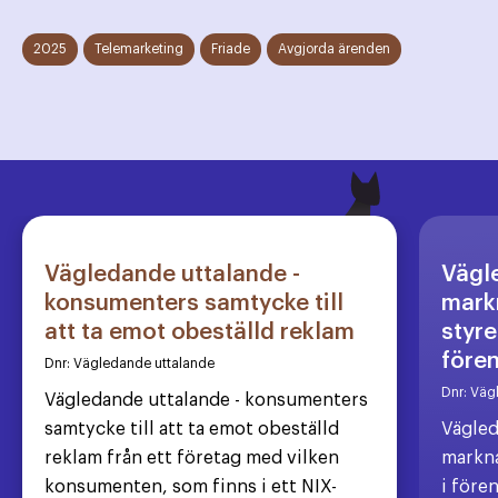
2025
Telemarketing
Friade
Avgjorda ärenden
Vägledande uttalande -
Vägl
konsumenters samtycke till
markn
att ta emot obeställd reklam
styre
före
Dnr:
Vägledande uttalande
Dnr:
Väg
Vägledande uttalande - konsumenters
samtycke till att ta emot obeställd
Vägled
reklam från ett företag med vilken
markna
konsumenten, som finns i ett NIX-
i före