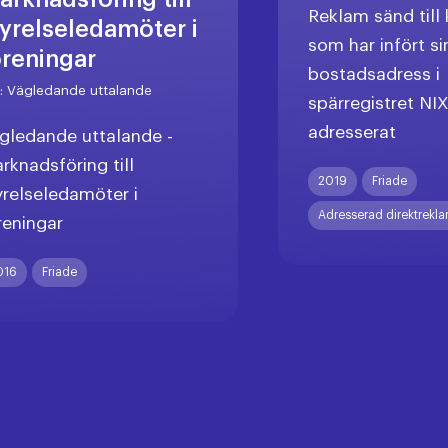
Reklam sänd til
tyrelseledamöter i
som har infört si
öreningar
bostadsadress i
r:
Vägledande uttalande
spärregistret NI
adresserat
gledande uttalande -
rknadsföring till
2019
Friade
yrelseledamöter i
Adresserad direktrekl
reningar
016
Friade