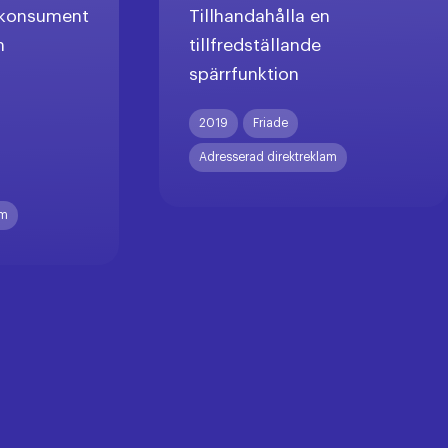
l konsument
Tillhandahålla en
n
tillfredställande
spärrfunktion
X
2019
Friade
Adresserad direktreklam
am