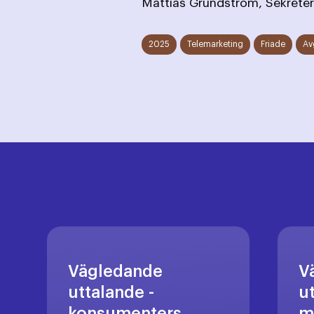
Mattias Grundström, Sekreter
2025
Telemarketing
Friade
Av
Vägledande
V
uttalande -
u
konsumenters
m