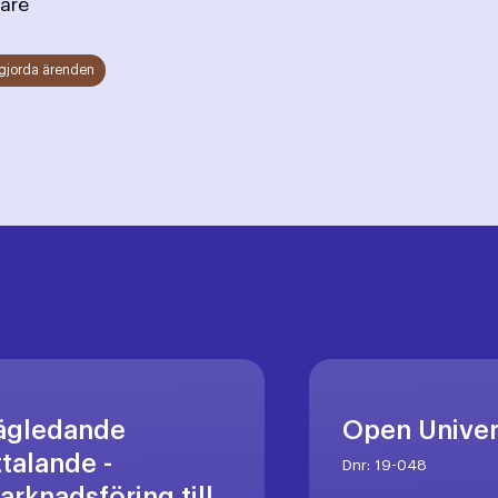
are
gjorda ärenden
ägledande
Open Unive
ttalande -
Dnr:
19-048
arknadsföring till