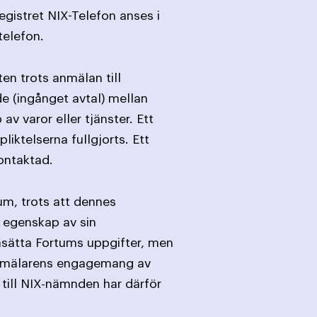
egistret NIX-Telefon anses i
telefon.
en trots anmälan till
de (ingånget avtal) mellan
varor eller tjänster. Ett
iktelserna fullgjorts. Ett
ontaktad.
tum, trots att dennes
i egenskap av sin
asätta Fortums uppgifter, men
g anmälarens engagemang av
 till NIX-nämnden har därför