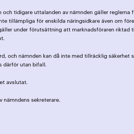
on och tidigare uttalanden av nämnden gäller reglerna f
te tillämpliga för enskilda näringsidkare även om för
äller under förutsättning att marknadsföraren riktad t
t.
ord, och nämnden kan då inte med tillräcklig säkerhet 
därför utan bifall.
t avslutat.
av nämndens sekreterare.