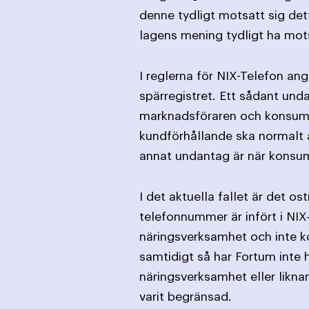
denne tydligt motsatt sig det
lagens mening tydligt ha mot
I reglerna för NIX-Telefon an
spärregistret. Ett sådant und
marknadsföraren och konsumen
kundförhållande ska normalt an
annat undantag är när konsume
I det aktuella fallet är det o
telefonnummer är infört i NIX
näringsverksamhet och inte k
samtidigt så har Fortum inte 
näringsverksamhet eller likna
varit begränsad.