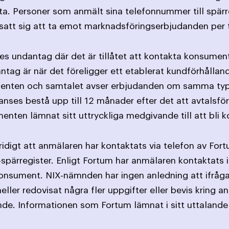
ta. Personer som anmält sina telefonnummer till spärr
satt sig att ta emot marknadsföringserbjudanden per 
ges undantag där det är tillåtet att kontakta konsument
antag är när det föreligger ett etablerat kundförhållan
ten och samtalet avser erbjudanden om samma typ av 
ses bestå upp till 12 månader efter det att avtalsförpl
nten lämnat sitt uttryckliga medgivande till att bli k
stridigt att anmälaren har kontaktats via telefon av For
-spärregister. Enligt Fortum har anmälaren kontaktats 
onsument. NIX-nämnden har ingen anledning att ifråg
heller redovisat några fler uppgifter eller bevis krin
nde. Informationen som Fortum lämnat i sitt uttalande