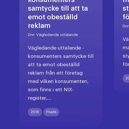
samtycke till att ta
s
emot obeställd
f
reklam
Dn
Dnr:
Vägledande uttalande
Vä
ma
Vägledande uttalande -
st
konsumenters samtycke till
fö
att ta emot obeställd
reklam från ett företag
2
med vilken konsumenten,
som finns i ett NIX-
register,...
2016
Friade