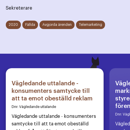
Sekreterare
2020
Fällda
Avgjorda ärenden
Telemarketing
Vägledande uttalande -
Vägl
konsumenters samtycke till
markn
att ta emot obeställd reklam
styre
före
Dnr:
Vägledande uttalande
Dnr:
Väg
Vägledande uttalande - konsumenters
samtycke till att ta emot obeställd
Vägled