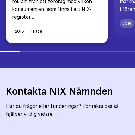
reklam från ett företag med vilken
markna
konsumenten, som finns i ett NIX-
i före
register,...
2016
2016
Friade
Kontakta NIX Nämnden
Har du frågor eller funderingar? Kontakta oss så
hjälper vi dig vidare.