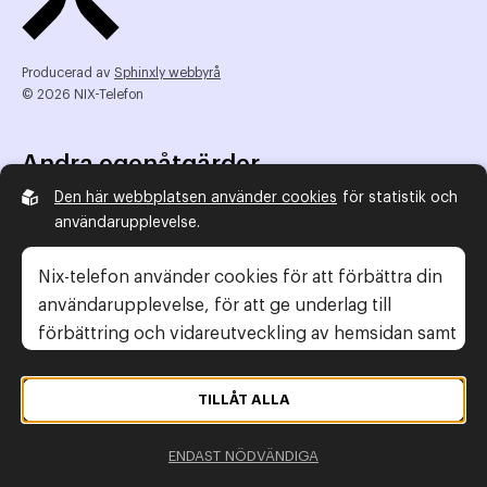
Producerad av
Sphinxly webbyrå
© 2026 NIX-Telefon
Andra egenåtgärder
Den här webbplatsen använder cookies
för statistik och
NIX Telefon
användarupplevelse.
NIX addresserat
Reklamombudsmannen
Nix-telefon använder cookies för att förbättra din
Konsumentverket
användarupplevelse, för att ge underlag till
förbättring och vidareutveckling av hemsidan samt
för att kunna rikta mer relevanta erbjudanden till
Legal information
dig.
TILLÅT ALLA
Gör anmälan
Läs gärna vår
personuppgiftspolicy
. Om du
Personuppgiftspolicy
ENDAST NÖDVÄNDIGA
samtycker till vår användning, välj
Tillåt alla
. Om du