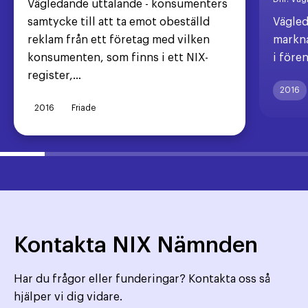
Vägledande uttalande - konsumenters
samtycke till att ta emot obeställd
Vägled
reklam från ett företag med vilken
markna
konsumenten, som finns i ett NIX-
i före
register,...
2016
2016
Friade
Kontakta NIX Nämnden
Har du frågor eller funderingar? Kontakta oss så
hjälper vi dig vidare.