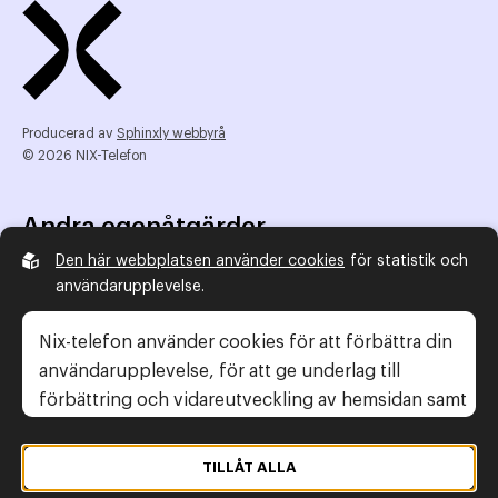
Producerad av
Sphinxly webbyrå
© 2026 NIX-Telefon
Andra egenåtgärder
Den här webbplatsen använder cookies
för statistik och
NIX Telefon
användarupplevelse.
NIX addresserat
Reklamombudsmannen
Nix-telefon använder cookies för att förbättra din
Konsumentverket
användarupplevelse, för att ge underlag till
förbättring och vidareutveckling av hemsidan samt
för att kunna rikta mer relevanta erbjudanden till
Legal information
dig.
TILLÅT ALLA
Gör anmälan