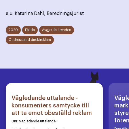
e.u. Katarina Dahl, Beredningsjurist
2020
Fällda
Avgjorda ärenden
Oadresserad direktreklam
Vägledande uttalande -
Vägl
konsumenters samtycke till
markn
att ta emot obeställd reklam
styre
före
Dnr:
Vägledande uttalande
Dnr:
Väg