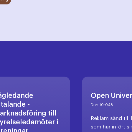
eting
ägledande
Open Unive
ttalande -
Dnr:
19-048
arknadsföring till
Reklam sänd til
tyrelseledamöter i
som har infört si
öreningar