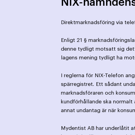
NIX-nämnden
Direktmarknadsföring via tele
Enligt 21 § marknadsföringslag
denne tydligt motsatt sig det
lagens mening tydligt ha mot
I reglerna för NIX-Telefon an
spärregistret. Ett sådant und
marknads­föraren och konsume
kund­förhållande ska normalt a
annat undantag är när konsume
Mydentist AB har underlåtit a