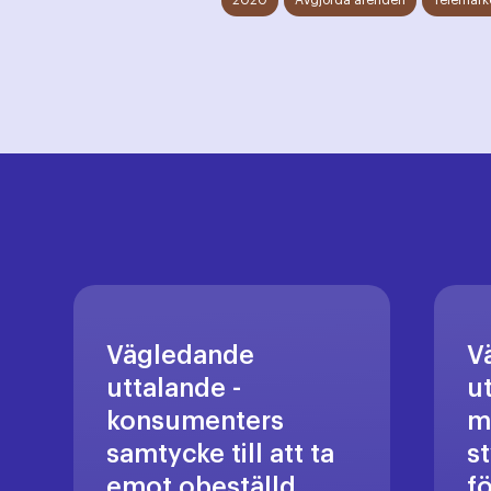
2020
Avgjorda ärenden
Telemark
Vägledande
V
uttalande -
u
konsumenters
m
samtycke till att ta
s
emot obeställd
f