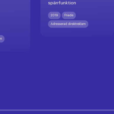
spärrfunktion
X
2019
Friade
Adresserad direktreklam
am