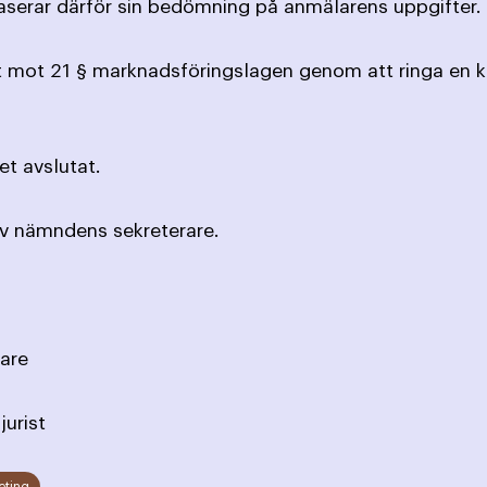
aserar därför sin bedömning på anmälarens uppgifter.
it mot 21 § marknadsföringslagen genom att ringa en 
t avslutat.
av nämndens sekreterare.
are
jurist