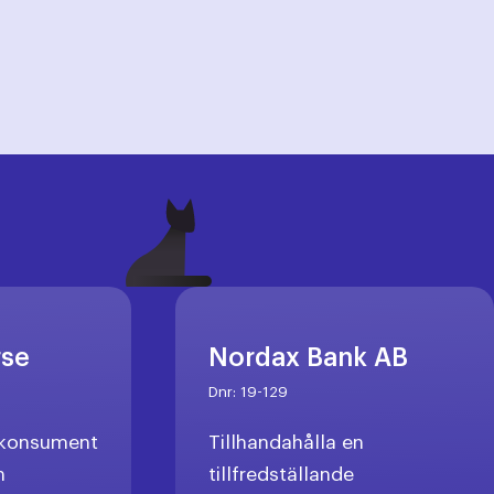
rse
Nordax Bank AB
Dnr:
19-129
l konsument
Tillhandahålla en
n
tillfredställande