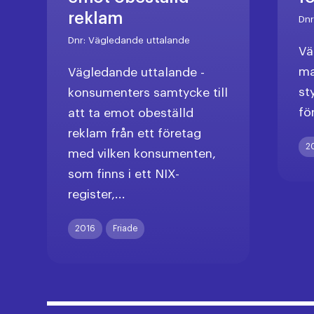
reklam
Dn
Dnr:
Vägledande uttalande
Vä
ma
Vägledande uttalande -
st
konsumenters samtycke till
fö
att ta emot obeställd
reklam från ett företag
2
med vilken konsumenten,
som finns i ett NIX-
register,...
2016
Friade