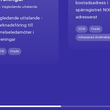
bostadsadress i
r:
Vägledande uttalande
spärregistret NI
adresserat
gledande uttalande -
rknadsföring till
2019
Friade
yrelseledamöter i
Adresserad direktrekl
reningar
016
Friade