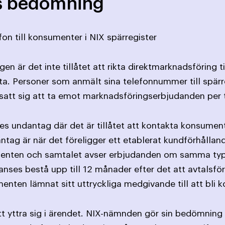
s bedömning
fon till konsumenter i NIX spärregister
en är det inte tillåtet att rikta direktmarknadsföring 
ta. Personer som anmält sina telefonnummer till spärr
satt sig att ta emot marknads­föringserbjudanden per 
ges undantag där det är tillåtet att kontakta konsument
antag är när det föreligger ett etablerat kundförhållan
nten och samtalet avser erbjudanden om samma typ av
nses bestå upp till 12 månader efter det att avtalsförp
nten lämnat sitt uttryckliga medgivande till att bli k
tt yttra sig i ärendet. NIX-nämnden gör sin bedömning