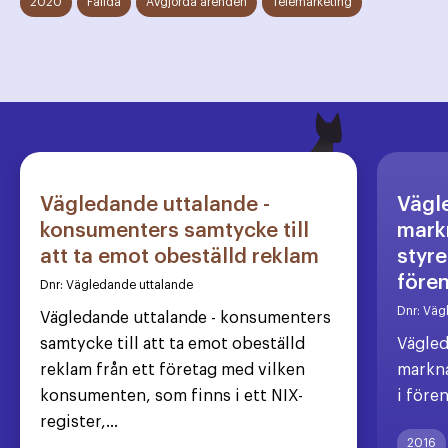
2020
Fällda
Avgjorda ärenden
Telemarketing
Vägledande uttalande -
Vägl
konsumenters samtycke till
markn
att ta emot obeställd reklam
styre
före
Dnr:
Vägledande uttalande
Dnr:
Väg
Vägledande uttalande - konsumenters
samtycke till att ta emot obeställd
Vägled
reklam från ett företag med vilken
markna
konsumenten, som finns i ett NIX-
i före
register,...
2016