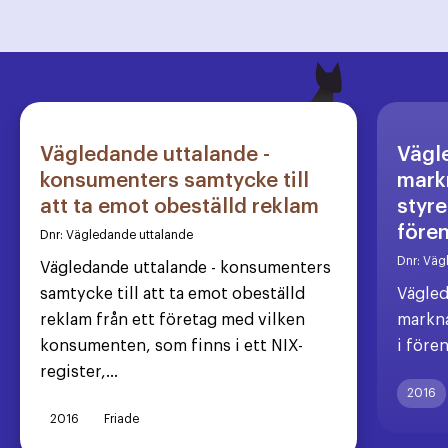
Vägledande uttalande -
Vägl
konsumenters samtycke till
markn
att ta emot obeställd reklam
styre
före
Dnr:
Vägledande uttalande
Dnr:
Väg
Vägledande uttalande - konsumenters
samtycke till att ta emot obeställd
Vägled
reklam från ett företag med vilken
markna
konsumenten, som finns i ett NIX-
i före
register,...
2016
2016
Friade