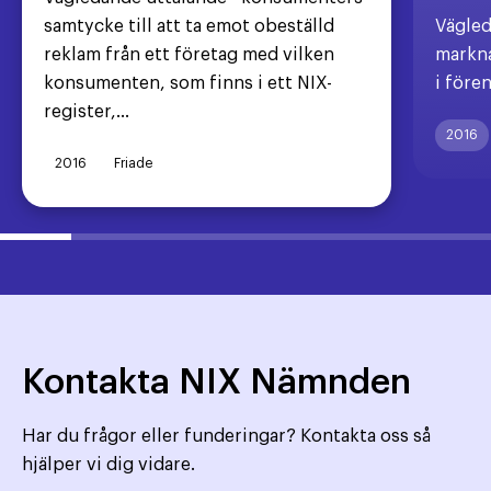
samtycke till att ta emot obeställd
Vägled
reklam från ett företag med vilken
markna
konsumenten, som finns i ett NIX-
i före
register,...
2016
2016
Friade
Kontakta NIX Nämnden
Har du frågor eller funderingar? Kontakta oss så
hjälper vi dig vidare.