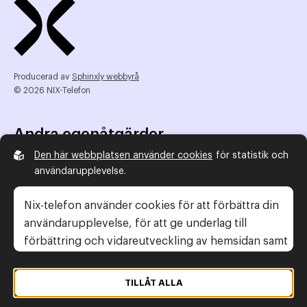
Producerad av
Sphinxly webbyrå
© 2026 NIX-Telefon
Andra egenåtgärder
Den här webbplatsen använder cookies
för statistik och
NIX Telefon
användarupplevelse.
NIX addresserat
Reklamombudsmannen
Nix-telefon använder cookies för att förbättra din
Konsumentverket
användarupplevelse, för att ge underlag till
förbättring och vidareutveckling av hemsidan samt
för att kunna rikta mer relevanta erbjudanden till
Legal information
dig.
TILLÅT ALLA
Gör anmälan