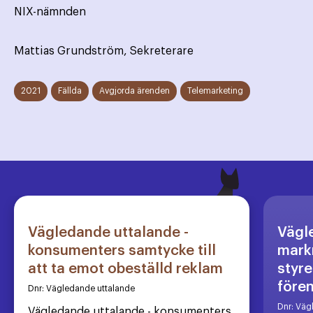
NIX-nämnden
Mattias Grundström, Sekreterare
2021
Fällda
Avgjorda ärenden
Telemarketing
Vägledande uttalande -
Vägl
konsumenters samtycke till
markn
att ta emot obeställd reklam
styre
före
Dnr:
Vägledande uttalande
Dnr:
Väg
Vägledande uttalande - konsumenters