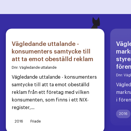
Vägledande uttalande -
Vägl
konsumenters samtycke till
markn
att ta emot obeställd reklam
styre
före
Dnr:
Vägledande uttalande
Dnr:
Väg
Vägledande uttalande - konsumenters
samtycke till att ta emot obeställd
Vägled
reklam från ett företag med vilken
markna
konsumenten, som finns i ett NIX-
i före
register,...
2016
2016
Friade