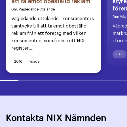
att ta emot obeställd reklam
styre
före
Dnr:
Vägledande uttalande
Dnr:
Väg
Vägledande uttalande - konsumenters
samtycke till att ta emot obeställd
Vägled
reklam från ett företag med vilken
markna
konsumenten, som finns i ett NIX-
i före
register,...
2016
2016
Friade
Kontakta NIX Nämnden