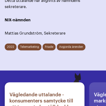
Detta uttalande har avgivits av nämndens
sekreterare.
NIX-nämnden
Mattias Grundström, Sekreterare
2022
Telemarketing
Friade
Avgjorda ärenden
Vägledande uttalande -
Vägl
konsumenters samtycke till
markn