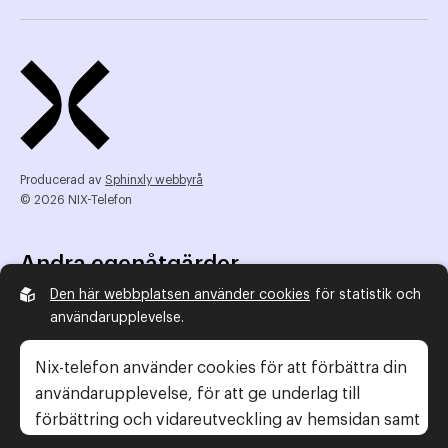
Producerad av
Sphinxly webbyrå
© 2026 NIX-Telefon
Andra egenåtgärder
Den här webbplatsen använder cookies
för statistik och
NIX Telefon
användarupplevelse.
NIX addresserat
Reklamombudsmannen
Nix-telefon använder cookies för att förbättra din
Konsumentverket
användarupplevelse, för att ge underlag till
förbättring och vidareutveckling av hemsidan samt
för att kunna rikta mer relevanta erbjudanden till