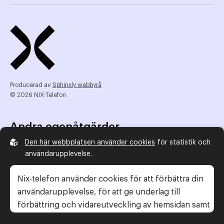
Producerad av
Sphinxly webbyrå
© 2026 NIX-Telefon
Andra egenåtgärder
Den här webbplatsen använder cookies
för statistik och
NIX Telefon
användarupplevelse.
NIX addresserat
Reklamombudsmannen
Nix-telefon använder cookies för att förbättra din
Konsumentverket
användarupplevelse, för att ge underlag till
förbättring och vidareutveckling av hemsidan samt
för att kunna rikta mer relevanta erbjudanden till
Legal information