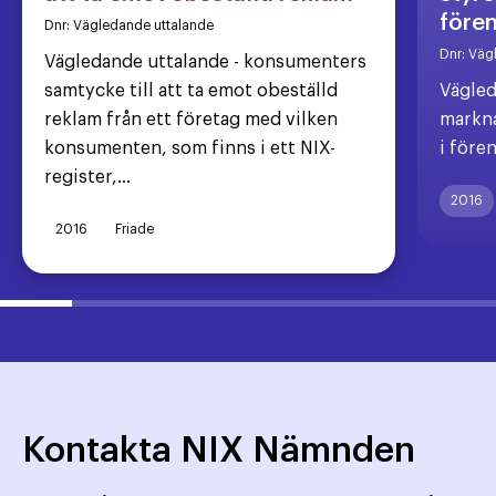
före
Dnr:
Vägledande uttalande
Dnr:
Väg
Vägledande uttalande - konsumenters
samtycke till att ta emot obeställd
Vägled
reklam från ett företag med vilken
markna
konsumenten, som finns i ett NIX-
i före
register,...
2016
2016
Friade
Kontakta NIX Nämnden