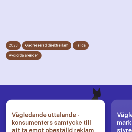
2023
Oadresserad direktreklam
Fällda
Avgjorda ärenden
Vägledande uttalande -
Vägl
konsumenters samtycke till
markn
att ta emot obeställd reklam
styre