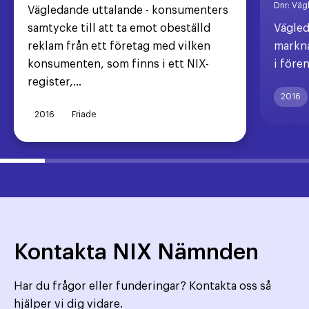
Dnr:
Väg
Vägledande uttalande - konsumenters
samtycke till att ta emot obeställd
Vägled
reklam från ett företag med vilken
markna
konsumenten, som finns i ett NIX-
i före
register,...
2016
2016
Friade
Kontakta NIX Nämnden
Har du frågor eller funderingar? Kontakta oss så
hjälper vi dig vidare.