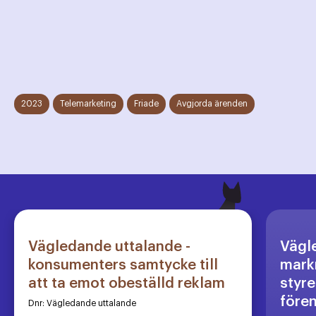
2023
Telemarketing
Friade
Avgjorda ärenden
Vägledande uttalande -
Vägl
konsumenters samtycke till
markn
att ta emot obeställd reklam
styre
före
Dnr:
Vägledande uttalande