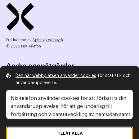
Producerad av
Sphinxly webbyrå
© 2026 NIX-Telefon
Andra egenåtgärder
Den här webbplatsen använder cookies
för statistik och
NIX Telefon
användarupplevelse.
NIX addresserat
Reklamombudsmannen
Nix-telefon använder cookies för att förbättra din
Konsumentverket
användarupplevelse, för att ge underlag till
förbättring och vidareutveckling av hemsidan samt
för att kunna rikta mer relevanta erbjudanden till
Legal information
dig.
TILLÅT ALLA