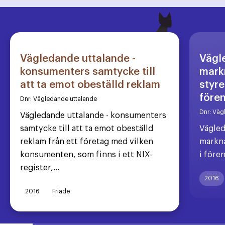
Vägledande uttalande -
Vägl
konsumenters samtycke till
markn
att ta emot obeställd reklam
styre
före
Dnr:
Vägledande uttalande
Dnr:
Väg
Vägledande uttalande - konsumenters
samtycke till att ta emot obeställd
Vägled
reklam från ett företag med vilken
markna
konsumenten, som finns i ett NIX-
i före
register,...
2016
2016
Friade