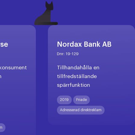
rse
Nordax Bank AB
Dnr:
19-129
l konsument
Tillhandahålla en
n
tillfredställande
spärrfunktion
X
2019
Friade
Adresserad direktreklam
am