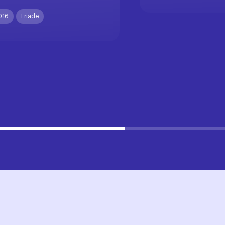
016
Friade