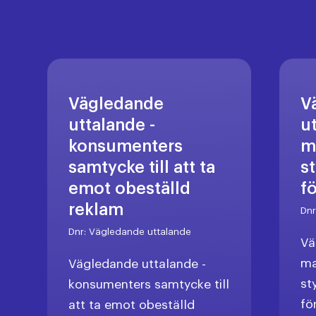
Vägledande
V
uttalande -
u
konsumenters
m
samtycke till att ta
s
emot obeställd
f
reklam
Dn
Dnr:
Vägledande uttalande
Vä
ma
Vägledande uttalande -
st
konsumenters samtycke till
fö
att ta emot obeställd