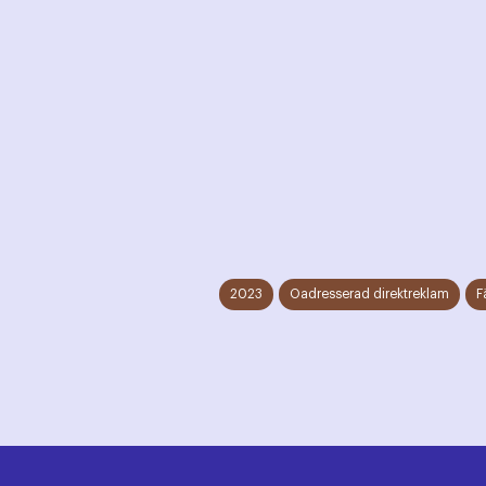
2023
Oadresserad direktreklam
F