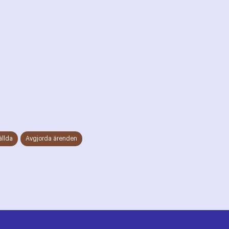
ällda
Avgjorda ärenden