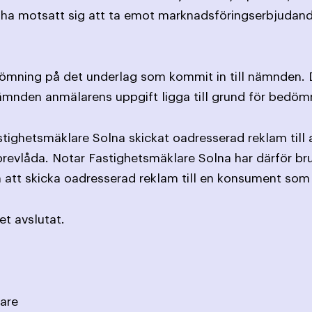
t ha motsatt sig att ta emot marknadsföringserbjuda
mning på det underlag som kommit in till nämnden. Då
-nämnden anmälarens uppgift ligga till grund för bedöm
stighetsmäklare Solna skickat oadresserad reklam till
 brevlåda. Notar Fastighetsmäklare Solna har därför bru
tt skicka oadresserad reklam till en konsument som t
t avslutat.
dström, Sekreterare