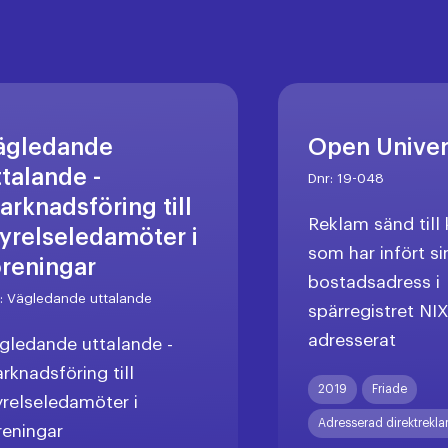
ägledande
Open Unive
ttalande -
Dnr:
19-048
arknadsföring till
Reklam sänd til
tyrelseledamöter i
som har infört si
öreningar
bostadsadress i
r:
Vägledande uttalande
spärregistret NI
adresserat
gledande uttalande -
rknadsföring till
2019
Friade
yrelseledamöter i
Adresserad direktrekl
reningar