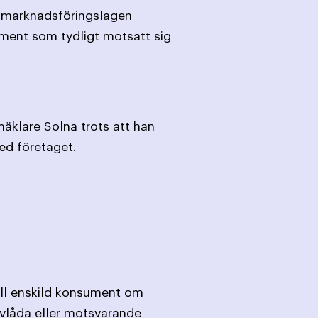
§ marknadsföringslagen
ument som tydligt motsatt sig
äklare Solna trots att han
ed företaget.
till enskild konsument om
evlåda eller motsvarande