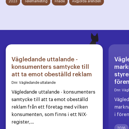
2023
Telemarketing
Friade
Avgjorda ärenden
Vägledande uttalande -
Vägl
konsumenters samtycke till
markn
att ta emot obeställd reklam
styre
före
Dnr:
Vägledande uttalande
Dnr:
Väg
Vägledande uttalande - konsumenters
samtycke till att ta emot obeställd
Vägled
reklam från ett företag med vilken
markna
konsumenten, som finns i ett NIX-
i före
register,...
2016