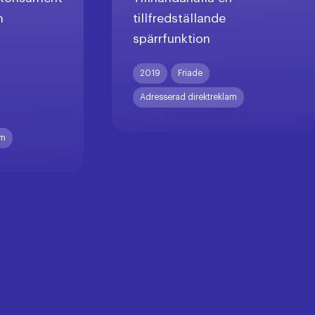
n
tillfredställande
spärrfunktion
X
2019
Friade
Adresserad direktreklam
am