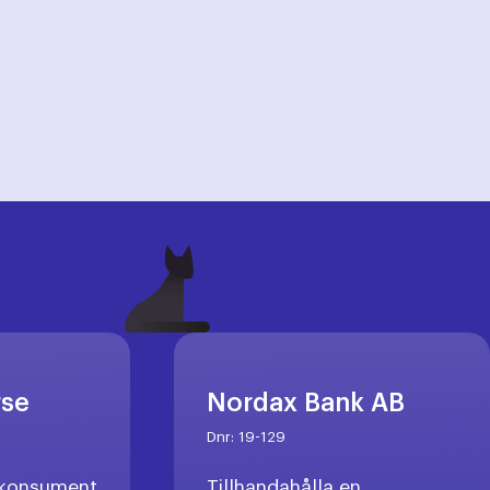
rse
Nordax Bank AB
Dnr:
19-129
l konsument
Tillhandahålla en