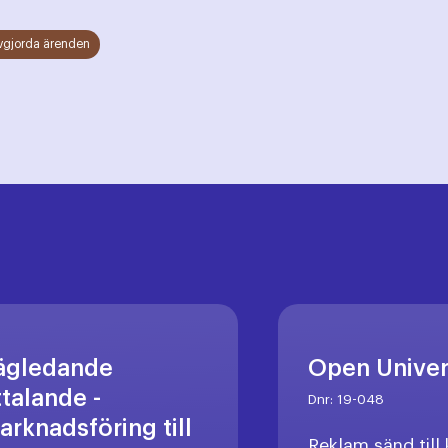
vgjorda ärenden
ägledande
Open Unive
ttalande -
Dnr:
19-048
arknadsföring till
Reklam sänd til