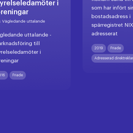
tyrelseledamöter i
som har infört si
öreningar
bostadsadress i
r:
Vägledande uttalande
spärregistret NI
adresserat
gledande uttalande -
rknadsföring till
2019
Friade
yrelseledamöter i
Adresserad direktrekl
reningar
016
Friade