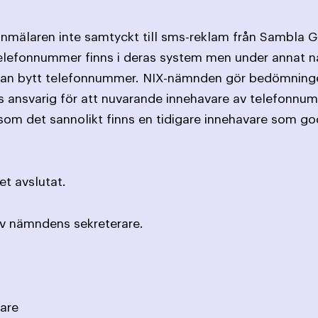
t anmälaren inte samtyckt till sms-reklam från Sambl
telefonnummer finns i deras system men under annat 
 han bytt telefonnummer. NIX-nämnden gör bedömning
s ansvarig för att nuvarande innehavare av telefonnumr
som det sannolikt finns en tidigare innehavare som 
t avslutat.
av nämndens sekreterare.
are