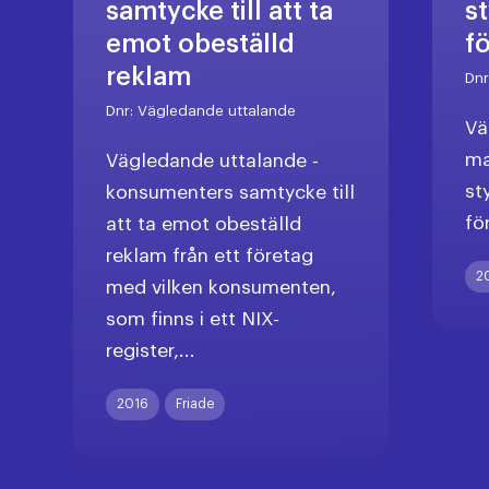
samtycke till att ta
s
emot obeställd
f
reklam
Dn
Dnr:
Vägledande uttalande
Vä
ma
Vägledande uttalande -
st
konsumenters samtycke till
fö
att ta emot obeställd
reklam från ett företag
2
med vilken konsumenten,
som finns i ett NIX-
register,...
2016
Friade