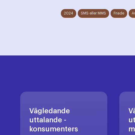
2024
SMS eller MMS
Friade
A
Vägledande
V
uttalande -
u
konsumenters
m