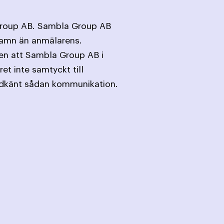
a Group AB. Sambla Group AB
namn än anmälarens.
en att Sambla Group AB i
et inte samtyckt till
godkänt sådan kommunikation.