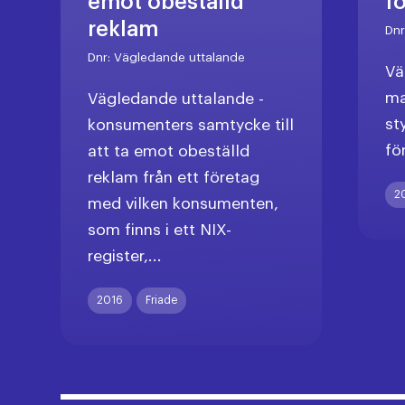
emot obeställd
f
reklam
Dn
Dnr:
Vägledande uttalande
Vä
ma
Vägledande uttalande -
st
konsumenters samtycke till
fö
att ta emot obeställd
reklam från ett företag
2
med vilken konsumenten,
som finns i ett NIX-
register,...
2016
Friade