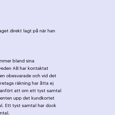
get direkt lagt på när han
ummer bland sina
weden AB har kontaktat
alen obesvarade och vid det
öretags räkning har åtta ej
nfört att om ett tyst samtal
agenten upp det kundkortet
al. Ett tyst samtal har dock
mtal.