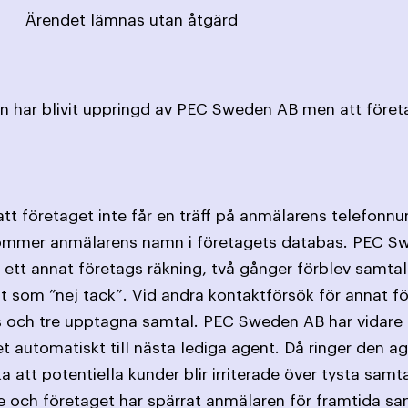
Ärendet lämnas utan åtgärd
n har blivit uppringd av PEC Sweden AB men att företa
t företaget inte får en träff på anmälarens telefonn
kommer anmälarens namn i företagets databas. PEC S
för ett annat företags räkning, två gånger förblev samt
erat som ”nej tack”. Vid andra kontaktförsök för annat f
s och tre upptagna samtal. PEC Sweden AB har vidare a
t automatiskt till nästa lediga agent. Då ringer den 
 att potentiella kunder blir irriterade över tysta samt
nde och företaget har spärrat anmälaren för framtida sa