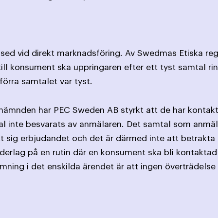
sed vid direkt marknadsföring. Av Swedmas Etiska regl
till konsument ska uppringaren efter ett tyst samtal
förra samtalet var tyst.
X-nämnden har PEC Sweden AB styrkt att de har konta
l inte besvarats av anmälaren. Det samtal som anmäla
sig erbjudandet och det är därmed inte att betrakta 
erlag på en rutin där en konsument ska bli kontaktad 
ng i det enskilda ärendet är att ingen överträdelse