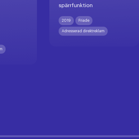
spärrfunktion
X
2019
Friade
Adresserad direktreklam
am