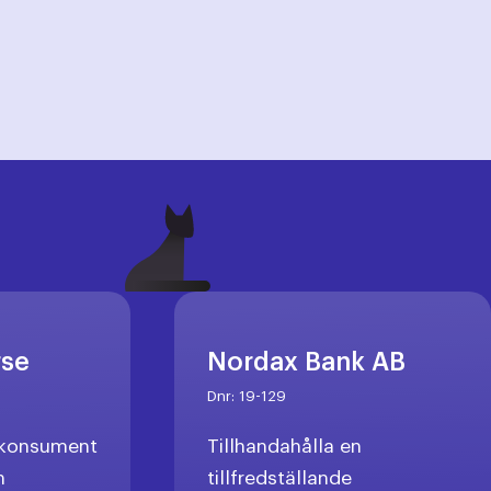
rse
Nordax Bank AB
Dnr:
19-129
l konsument
Tillhandahålla en
n
tillfredställande