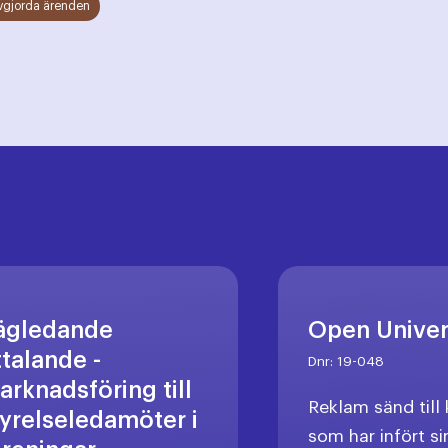
vgjorda ärenden
ägledande
Open Unive
ttalande -
Dnr:
19-048
arknadsföring till
Reklam sänd til
tyrelseledamöter i
som har infört si