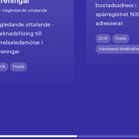
öreningar
bostadsadress i
r:
Vägledande uttalande
spärregistret NI
adresserat
gledande uttalande -
rknadsföring till
2019
Friade
yrelseledamöter i
Adresserad direktrekl
reningar
016
Friade