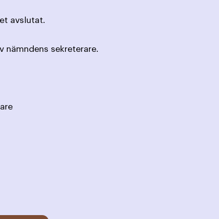
t avslutat.
av nämndens sekreterare.
are