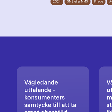
2024
SMS eller MMS
Friade
A
Vägledande
V
uttalande -
u
konsumenters
m
samtycke till att ta
s