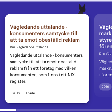
Vägledande uttalande -
Vägl
konsumenters samtycke till
markn
att ta emot obeställd reklam
styre
före
Dnr:
Vägledande uttalande
Dnr:
Väg
Vägledande uttalande - konsumenters
samtycke till att ta emot obeställd
Vägled
reklam från ett företag med vilken
markna
konsumenten, som finns i ett NIX-
i före
register,...
2016
2016
Friade