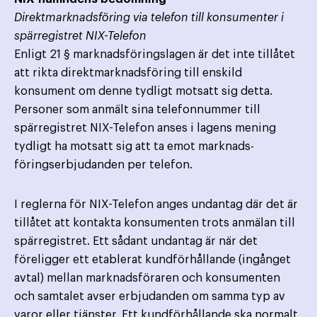
Direktmarknadsföring via telefon till konsumenter i
spärregistret NIX-Telefon
Enligt 21 § marknadsföringslagen är det inte tillåtet
att rikta direktmarknadsföring till enskild
konsument om denne tydligt motsatt sig detta.
Personer som anmält sina telefonnummer till
spärregistret NIX-Telefon anses i lagens mening
tydligt ha motsatt sig att ta emot marknads­
föringserbjudanden per telefon.
I reglerna för NIX-Telefon anges undantag där det är
tillåtet att kontakta konsumenten trots anmälan till
spärregistret. Ett sådant undantag är när det
föreligger ett etablerat kundförhållande (ingånget
avtal) mellan marknads­föraren och konsumenten
och samtalet avser erbjudanden om samma typ av
varor eller tjänster. Ett kund­förhållande ska normalt