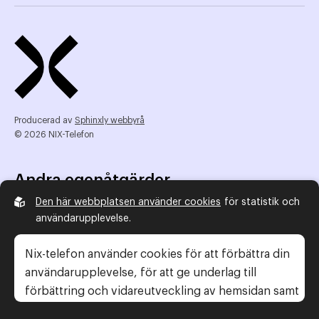
Producerad av
Sphinxly webbyrå
© 2026 NIX-Telefon
Andra egenåtgärder
Den här webbplatsen använder cookies
för statistik och
NIX Telefon
användarupplevelse.
NIX addresserat
Reklamombudsmannen
Nix-telefon använder cookies för att förbättra din
Konsumentverket
användarupplevelse, för att ge underlag till
förbättring och vidareutveckling av hemsidan samt
för att kunna rikta mer relevanta erbjudanden till
Legal information