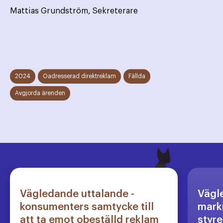
Mattias Grundström, Sekreterare
2024
Oadresserad direktreklam
Fällda
Avgjorda ärenden
Vägledande uttalande -
Vägl
konsumenters samtycke till
markn
att ta emot obeställd reklam
styre