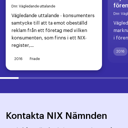
före
Dnr:
Vägledande uttalande
Dnr:
Väg
Vägledande uttalande - konsumenters
samtycke till att ta emot obeställd
Vägled
reklam från ett företag med vilken
markna
konsumenten, som finns i ett NIX-
i före
register,...
2016
2016
Friade
Kontakta NIX Nämnden