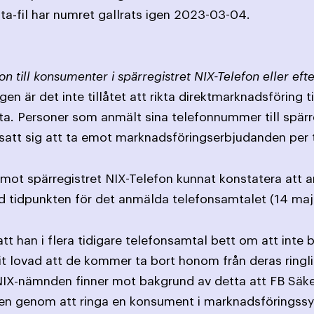
a-fil har numret gallrats igen 2023-03-04.
on till konsumenter i spärregistret NIX-Telefon eller ef
en är det inte tillåtet att rikta direktmarknadsföring 
ta. Personer som anmält sina telefonnummer till spärr
satt sig att ta emot marknadsföringserbjudanden per 
 mot spärregistret NIX-Telefon kunnat konstatera at
 vid tidpunkten för det anmälda telefonsamtalet (14 ma
t han i flera tidigare telefonsamtal bett om att inte 
it lovad att de kommer ta bort honom från deras ringli
 NIX-nämnden finner mot bakgrund av detta att FB Säke
n genom att ringa en konsument i marknadsföringssyf