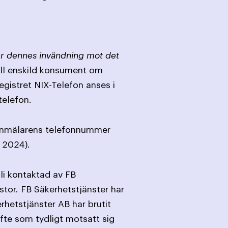
ter dennes invändning mot det
till enskild konsument om
egistret NIX-Telefon anses i
telefon.
t anmälarens telefonnummer
j 2024).
bli kontaktad av FB
stor. FB Säkerhetstjänster har
rhetstjänster AB har brutit
te som tydligt motsatt sig