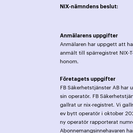
NIX-nämndens beslut:
Anmälarens uppgifter
Anmälaren har uppgett att han
anmält till spärregistret NIX-
honom.
Företagets uppgifter
FB Säkerhetstjänster AB har 
sin operatör. FB Säkerhetstj
gallrat ur nix-registret. Vi g
ev bytt operatör i oktober 2
ny operatör rapporterat numr
Abonnemangsinnehavaren har d