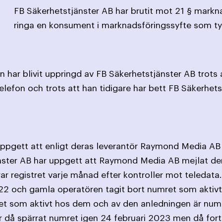
FB Säkerhetstjänster AB har brutit mot 21 § mark
ringa en konsument i marknadsföringssyfte som ty
 har blivit uppringd av FB Säkerhetstjänster AB trots
Telefon och trots att han tidigare har bett FB Säkerhets
uppgett att enligt deras leverantör Raymond Media A
änster AB har uppgett att Raymond Media AB mejlat de
allrar registret varje månad efter kontroller mot teledat
022 och gamla operatören tagit bort numret som aktiv
et som aktivt hos dem och av den anledningen är numre
å spärrat numret igen 24 februari 2023 men då fortf