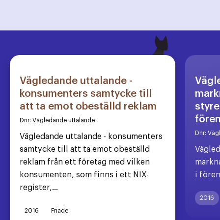
Vägledande uttalande -
Vägl
konsumenters samtycke till
markn
att ta emot obeställd reklam
styre
före
Dnr:
Vägledande uttalande
Dnr:
Väg
Vägledande uttalande - konsumenters
samtycke till att ta emot obeställd
Vägled
reklam från ett företag med vilken
markna
konsumenten, som finns i ett NIX-
i före
register,...
2016
2016
Friade