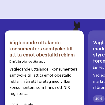
Vägledande uttalande -
Vägl
konsumenters samtycke till
markn
att ta emot obeställd reklam
styre
före
Dnr:
Vägledande uttalande
Dnr:
Väg
Vägledande uttalande - konsumenters
samtycke till att ta emot obeställd
Vägled
reklam från ett företag med vilken
markna
konsumenten, som finns i ett NIX-
i före
register,...
2016
2016
Friade