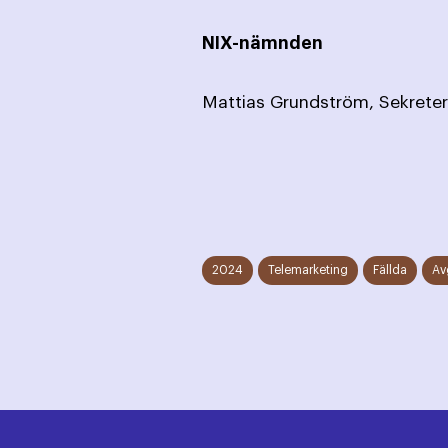
NIX-nämnden
Mattias Grun
2024
Telemarketing
Fällda
Av