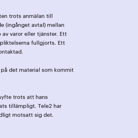
en trots anmälan till
de (ingånget avtal) mellan
 varor eller tjänster. Ett
liktelserna fullgjorts. Ett
ontaktad.
at på det material som kommit
yfte trots att hans
ts tillämpligt. Tele2 har
ligt motsatt sig det.