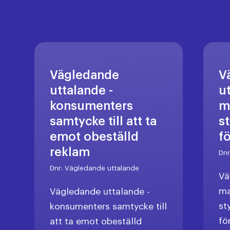
Vägledande
V
uttalande -
u
konsumenters
m
samtycke till att ta
s
emot obeställd
f
reklam
Dn
Dnr:
Vägledande uttalande
Vä
ma
Vägledande uttalande -
st
konsumenters samtycke till
fö
att ta emot obeställd