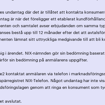
ges undantag där det är tillåtet att kontakta konsument
antag är när det föreligger ett etablerat kundförhållan
nten och samtalet avser erbjudanden om samma typ av
nses bestå upp till 12 månader efter det att avtalsförp
nten lämnat sitt uttryckliga medgivande till att bli k
a sig i ärendet. NIX-nämnden gör sin bedömning baser
därför sin bedömning på anmälarens uppgifter.
e2 kontaktat anmälaren via telefon i marknadsföringss
spärregistret NIX-Telefon. Något undantag har inte visa
adsföringslagen genom att ringa en konsument som tyd
t avslutat.