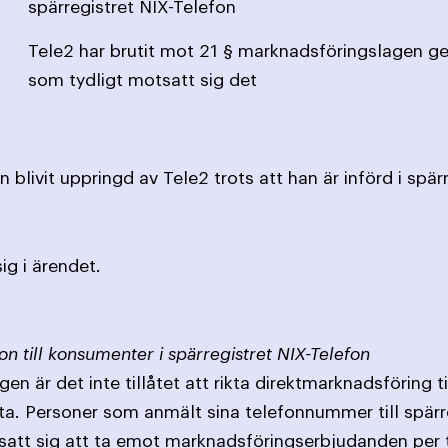
spärregistret NIX-Telefon
Tele2 har brutit mot 21 § marknadsföringslagen g
som tydligt motsatt sig det
blivit uppringd av Tele2 trots att han är införd i spär
sig i ärendet.
on till konsumenter i spärregistret NIX-Telefon
en är det inte tillåtet att rikta direktmarknadsföring 
ta. Personer som anmält sina telefonnummer till spärr
satt sig att ta emot marknads­föringserbjudanden per 