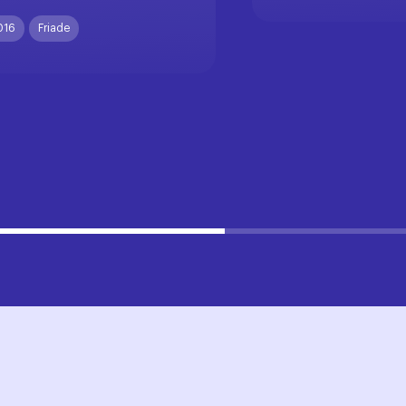
016
Friade