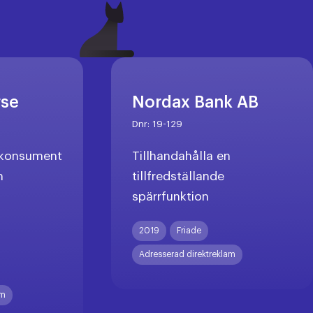
rse
Nordax Bank AB
Dnr:
19-129
l konsument
Tillhandahålla en
n
tillfredställande
spärrfunktion
X
2019
Friade
Adresserad direktreklam
am