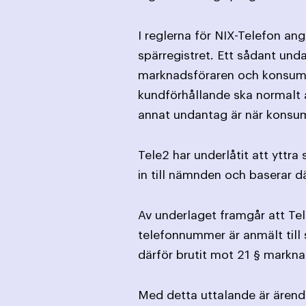
I reglerna för NIX-Telefon an
spärregistret. Ett sådant und
marknads­föraren och konsume
kund­förhållande ska normalt a
annat undantag är när konsume
Tele2 har underlåtit att yttr
in till nämnden och baserar 
Av underlaget framgår att Tel
telefonnummer är anmält till 
därför brutit mot 21 § markn
Med detta uttalande är ärende