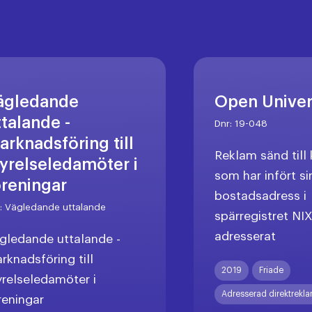
ägledande
Open Unive
ttalande -
Dnr:
19-048
arknadsföring till
Reklam sänd til
tyrelseledamöter i
som har infört si
öreningar
bostadsadress i
r:
Vägledande uttalande
spärregistret NI
adresserat
gledande uttalande -
rknadsföring till
2019
Friade
yrelseledamöter i
Adresserad direktrekl
reningar