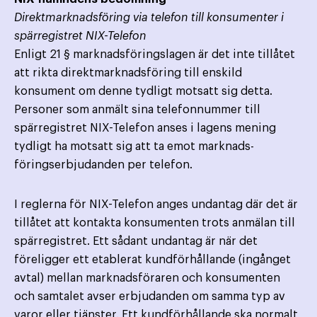
Direktmarknadsföring via telefon till konsumenter i
spärregistret NIX-Telefon
Enligt 21 § marknadsföringslagen är det inte tillåtet
att rikta direktmarknadsföring till enskild
konsument om denne tydligt motsatt sig detta.
Personer som anmält sina telefonnummer till
spärregistret NIX-Telefon anses i lagens mening
tydligt ha motsatt sig att ta emot marknads­
föringserbjudanden per telefon.
I reglerna för NIX-Telefon anges undantag där det är
tillåtet att kontakta konsumenten trots anmälan till
spärregistret. Ett sådant undantag är när det
föreligger ett etablerat kundförhållande (ingånget
avtal) mellan marknads­föraren och konsumenten
och samtalet avser erbjudanden om samma typ av
varor eller tjänster. Ett kund­förhållande ska normalt