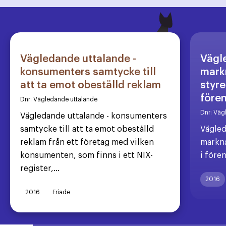
Vägledande uttalande -
Vägl
konsumenters samtycke till
markn
att ta emot obeställd reklam
styre
före
Dnr:
Vägledande uttalande
Dnr:
Väg
Vägledande uttalande - konsumenters
samtycke till att ta emot obeställd
Vägled
reklam från ett företag med vilken
markna
konsumenten, som finns i ett NIX-
i före
register,...
2016
2016
Friade