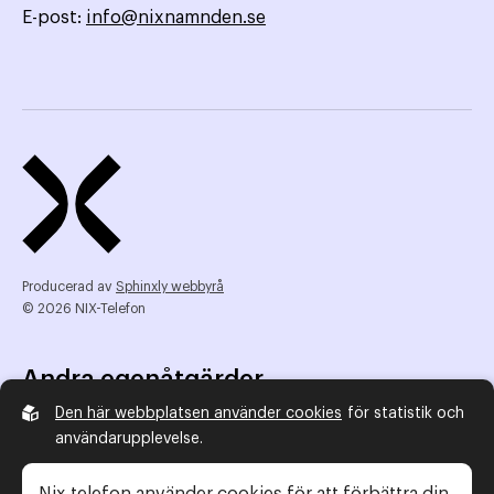
E-post:
info@nixnamnden.se
Producerad av
Sphinxly webbyrå
© 2026 NIX-Telefon
Andra egenåtgärder
Den här webbplatsen använder cookies
för statistik och
NIX Telefon
användarupplevelse.
NIX addresserat
Reklamombudsmannen