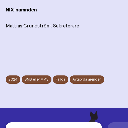
NIX-nämnden
Mattias Grundström, Sekreterare
2024
SMS eller MMS
Fällda
Avgjorda ärenden