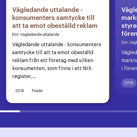
Vägledande uttalande -
Vägl
konsumenters samtycke till
markn
att ta emot obeställd reklam
styre
före
Dnr:
Vägledande uttalande
Dnr:
Väg
Vägledande uttalande - konsumenters
samtycke till att ta emot obeställd
Vägled
reklam från ett företag med vilken
markna
konsumenten, som finns i ett NIX-
i före
register,...
2016
2016
Friade