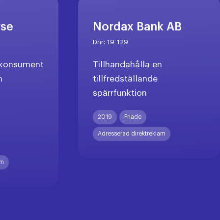
rse
Nordax Bank AB
Dnr:
19-129
l konsument
Tillhandahålla en
n
tillfredställande
spärrfunktion
X
2019
Friade
Adresserad direktreklam
am