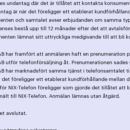
ges undantag där det är tillåtet att kontakta konsument
antag är när det föreligger ett etablerat kundförhållan
ten och samtalet avser erbjudanden om samma typ av 
ses bestå upp till 12 månader efter det att avtalsförpl
nten lämnat sitt uttryckliga medgivande till att bli k
B har framfört att anmälaren haft en prenumeration p
B utför telefonförsäljning åt. Prenumerationen sade
B har marknadsfört samma tjänst i telefonsamtalet ti
t det föreligger ett etablerat kundförhållande mellan
för NIX-Telefon föreligger som gjorde det tillåtet att
lt till NIX-Telefon. Anmälan lämnas utan åtgärd.
t avslutat.