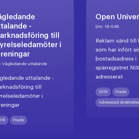
ägledande
Open Unive
ttalande -
Dnr:
19-048
arknadsföring till
Reklam sänd til
tyrelseledamöter i
som har infört si
öreningar
bostadsadress i
r:
Vägledande uttalande
spärregistret NI
adresserat
gledande uttalande -
rknadsföring till
2019
Friade
yrelseledamöter i
Adresserad direktrekl
reningar
016
Friade