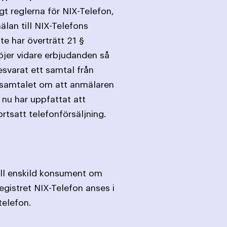
t reglerna för NIX-Telefon,
lan till NIX-Telefons
e har överträtt 21 §
öjer vidare erbjudanden så
svarat ett samtal från
t samtalet om att anmälaren
 nu har uppfattat att
ortsatt telefonförsäljning.
till enskild konsument om
egistret NIX-Telefon anses i
telefon.