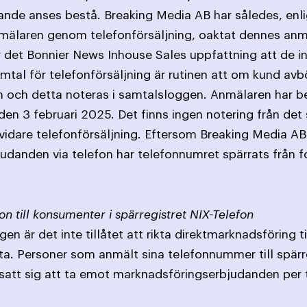
nde anses bestå. Breaking Media AB har således, enlig
anmälaren genom telefonförsäljning, oaktat dennes anmä
det Bonnier News Inhouse Sales uppfattning att de int
tal för telefonförsäljning är rutinen att om kund avb
m och detta noteras i samtalsloggen. Anmälaren har be
den 3 februari 2025. Det finns ingen notering från de
 vidare telefonförsäljning. Eftersom Breaking Media AB
bjudanden via telefon har telefonnumret spärrats från f
on till konsumenter i spärregistret NIX-Telefon
en är det inte tillåtet att rikta direktmarknadsföring 
ta. Personer som anmält sina telefonnummer till spärr
satt sig att ta emot marknadsföringserbjudanden per 