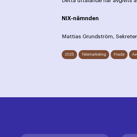
Detta uttalande har avgivits 
NIX-nämnden
Mattias Grundström, Sekreter
2025
Telemarketing
Friade
Av