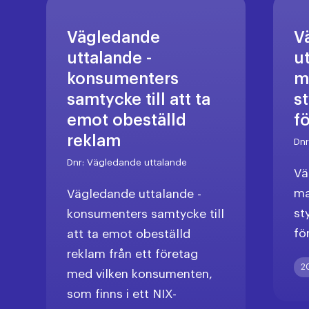
Vägledande
V
uttalande -
u
konsumenters
m
samtycke till att ta
s
emot obeställd
f
reklam
Dn
Dnr:
Vägledande uttalande
Vä
ma
Vägledande uttalande -
st
konsumenters samtycke till
fö
att ta emot obeställd
reklam från ett företag
2
med vilken konsumenten,
som finns i ett NIX-