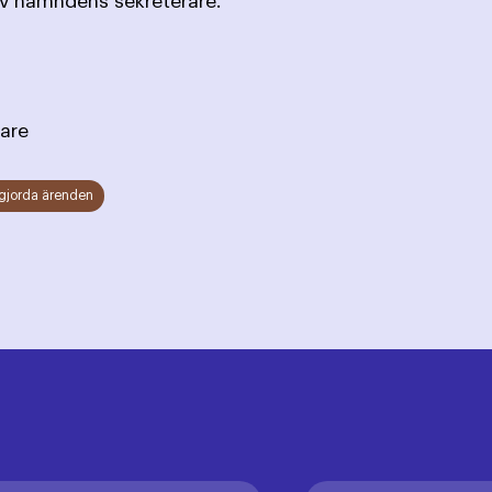
av nämndens sekreterare.
are
gjorda ärenden