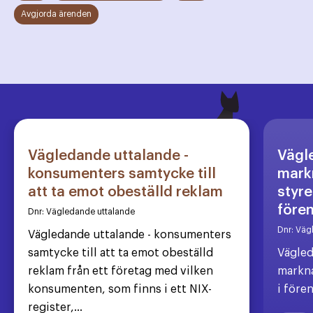
Avgjorda ärenden
Vägledande uttalande -
Vägl
konsumenters samtycke till
markn
att ta emot obeställd reklam
styre
före
Dnr:
Vägledande uttalande
Dnr:
Väg
Vägledande uttalande - konsumenters
samtycke till att ta emot obeställd
Vägled
reklam från ett företag med vilken
markna
konsumenten, som finns i ett NIX-
i före
register,...