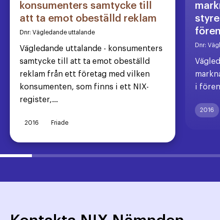
konsumenters samtycke till
markn
att ta emot obeställd reklam
styre
före
Dnr:
Vägledande uttalande
Dnr:
Väg
Vägledande uttalande - konsumenters
samtycke till att ta emot obeställd
Vägled
reklam från ett företag med vilken
markna
konsumenten, som finns i ett NIX-
i före
register,...
2016
2016
Friade