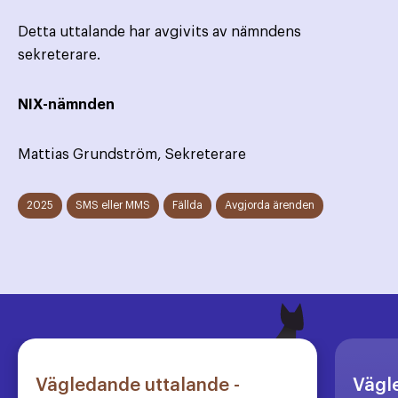
Detta uttalande har avgivits av nämndens
sekreterare.
NIX-nämnden
Mattias Grundström, Sekreterare
2025
SMS eller MMS
Fällda
Avgjorda ärenden
Vägledande uttalande -
Vägl