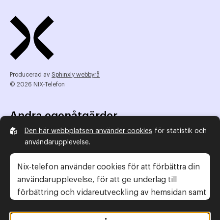
Producerad av
Sphinxly webbyrå
© 2026 NIX-Telefon
Andra egenåtgärder
Den här webbplatsen använder cookies
för statistik och
NIX Telefon
användarupplevelse.
NIX addresserat
Reklamombudsmannen
Nix-telefon använder cookies för att förbättra din
Konsumentverket
användarupplevelse, för att ge underlag till
förbättring och vidareutveckling av hemsidan samt
för att kunna rikta mer relevanta erbjudanden till
Legal information
dig.