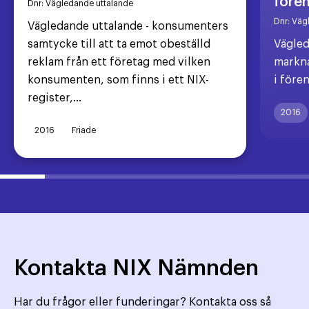
före
Dnr:
Vägledande uttalande
Dnr:
Väg
Vägledande uttalande - konsumenters
samtycke till att ta emot obeställd
Vägled
reklam från ett företag med vilken
markna
konsumenten, som finns i ett NIX-
i före
register,...
2016
2016
Friade
Kontakta NIX Nämnden
Har du frågor eller funderingar? Kontakta oss så