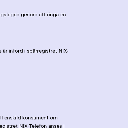
ngslagen genom att ringa en
är införd i spärregistret NIX-
till enskild konsument om
egistret NIX-Telefon anses i