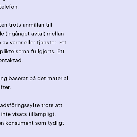
telefon.
en trots anmälan till
de (ingånget avtal) mellan
 varor eller tjänster. Ett
liktelserna fullgjorts. Ett
ontaktad.
ing baserat på det material
fter.
adsföringssyfte trots att
nte visats tillämpligt.
 en konsument som tydligt