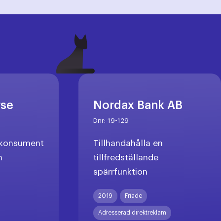
rse
Nordax Bank AB
Dnr:
19-129
l konsument
Tillhandahålla en
n
tillfredställande
spärrfunktion
X
2019
Friade
Adresserad direktreklam