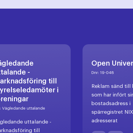
ägledande
Open Unive
ttalande -
Dnr:
19-048
arknadsföring till
Reklam sänd til
tyrelseledamöter i
som har infört si
öreningar
bostadsadress i
r:
Vägledande uttalande
spärregistret NI
adresserat
gledande uttalande -
rknadsföring till