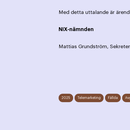
Med detta uttalande är ärende
NIX-nämnden
Mattias Grun
2025
Telemarketing
Fällda
Av