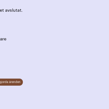
t avslutat.
dström, Sekreterare
gjorda ärenden