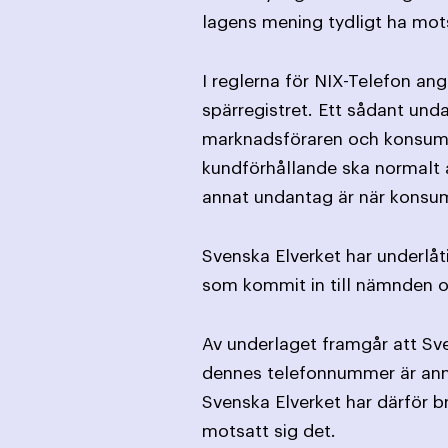
lagens mening tydligt ha mot
I reglerna för NIX-Telefon an
spärregistret. Ett sådant und
marknads­föraren och konsume
kund­förhållande ska normalt a
annat undantag är när konsume
Svenska Elverket har underlåt
som kommit in till nämnden o
Av underlaget framgår att Sve
dennes telefonnummer är anmäl
Svenska Elverket har därför 
motsatt sig det.