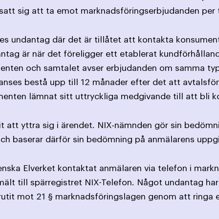
satt sig att ta emot marknads­föringserbjudanden per 
ges undantag där det är tillåtet att kontakta konsument
antag är när det föreligger ett etablerat kundförhållan
nten och samtalet avser erbjudanden om samma typ av
nses bestå upp till 12 månader efter det att avtalsförp
nten lämnat sitt uttryckliga medgivande till att bli k
it att yttra sig i ärendet. NIX-nämnden gör sin bedömn
ch baserar därför sin bedömning på anmälarens uppgi
nska Elverket kontaktat anmälaren via telefon i markn
t till spärregistret NIX-Telefon. Något undantag har i
brutit mot 21 § marknadsföringslagen genom att ringa