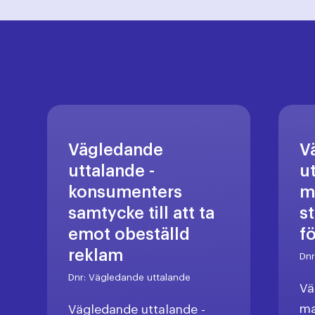
Vägledande
V
uttalande -
u
konsumenters
m
samtycke till att ta
s
emot obeställd
f
reklam
Dn
Dnr:
Vägledande uttalande
Vä
ma
Vägledande uttalande -