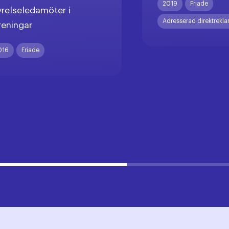
2019
Friade
yrelseledamöter i
Adresserad direktrekl
reningar
016
Friade