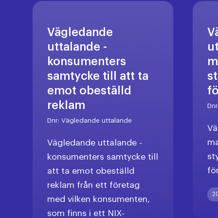
Vägledande
V
uttalande -
u
konsumenters
m
samtycke till att ta
s
emot obeställd
f
reklam
Dn
Dnr:
Vägledande uttalande
Vä
ma
Vägledande uttalande -
st
konsumenters samtycke till
fö
att ta emot obeställd
reklam från ett företag
2
med vilken konsumenten,
som finns i ett NIX-