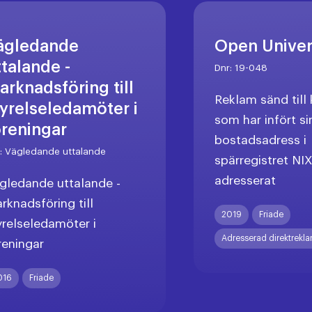
ägledande
Open Unive
ttalande -
Dnr:
19-048
arknadsföring till
Reklam sänd til
tyrelseledamöter i
som har infört si
öreningar
bostadsadress i
r:
Vägledande uttalande
spärregistret NI
adresserat
gledande uttalande -
rknadsföring till
2019
Friade
yrelseledamöter i
Adresserad direktrekl
reningar
016
Friade