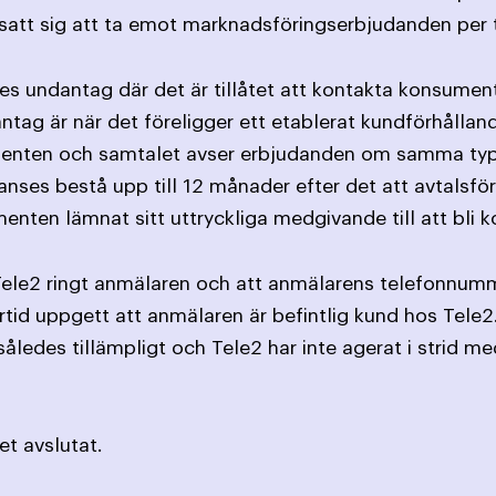
satt sig att ta emot marknadsföringserbjudanden per 
ges undantag där det är tillåtet att kontakta konsument
antag är när det föreligger ett etablerat kundförhållan
ten och samtalet avser erbjudanden om samma typ av 
ses bestå upp till 12 månader efter det att avtalsförpl
nten lämnat sitt uttryckliga medgivande till att bli k
t Tele2 ringt anmälaren och att anmälarens telefonnumme
rtid uppgett att anmälaren är befintlig kund hos Tele
således tillämpligt och Tele2 har inte agerat i strid 
t avslutat.