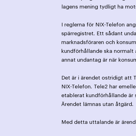
lagens mening tydligt ha mot
I reglerna för NIX-Telefon an
spärregistret. Ett sådant und
marknadsföraren och konsumen
kundförhållande ska normalt an
annat undantag är när konsume
Det är i ärendet ostridigt at
NIX-Telefon. Tele2 har emelle
etablerat kundförhållande är 
Ärendet lämnas utan åtgärd.
Med detta uttalande är ärende