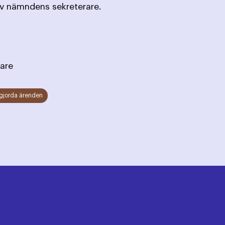
av nämndens sekreterare.
are
gjorda ärenden