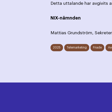
Detta uttalande har avgivits 
NIX-nämnden
Mattias Grundström, Sekreter
2025
Telemarketing
Friade
Av