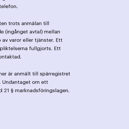
telefon.
en trots anmälan till
de (ingånget avtal) mellan
varor eller tjänster. Ett
iktelserna fullgjorts. Ett
ontaktad.
r är anmält till spärregistret
2. Undantaget om ett
med 21 § marknadsföringslagen.