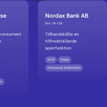
rse
Nordax Bank AB
Dnr:
19-129
l konsument
Tillhandahålla en
n
tillfredställande
spärrfunktion
X
2019
Friade
Adresserad direktreklam
am