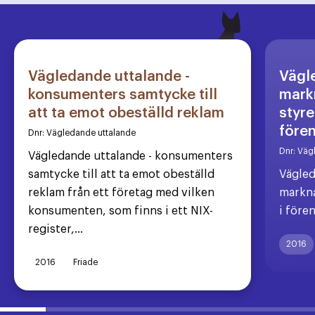
Vägledande uttalande -
Vägl
konsumenters samtycke till
markn
att ta emot obeställd reklam
styre
före
Dnr:
Vägledande uttalande
Dnr:
Väg
Vägledande uttalande - konsumenters
samtycke till att ta emot obeställd
Vägled
reklam från ett företag med vilken
markna
konsumenten, som finns i ett NIX-
i före
register,...
2016
2016
Friade