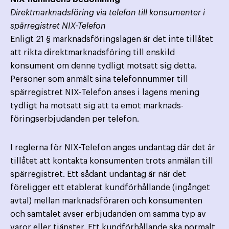
Direktmarknadsföring via telefon till konsumenter i
spärregistret NIX-Telefon
Enligt 21 § marknadsföringslagen är det inte tillåtet
att rikta direktmarknadsföring till enskild
konsument om denne tydligt motsatt sig detta.
Personer som anmält sina telefonnummer till
spärregistret NIX-Telefon anses i lagens mening
tydligt ha motsatt sig att ta emot marknads­
föringserbjudanden per telefon.
I reglerna för NIX-Telefon anges undantag där det är
tillåtet att kontakta konsumenten trots anmälan till
spärregistret. Ett sådant undantag är när det
föreligger ett etablerat kundförhållande (ingånget
avtal) mellan marknads­föraren och konsumenten
och samtalet avser erbjudanden om samma typ av
varor eller tjänster. Ett kund­förhållande ska normalt